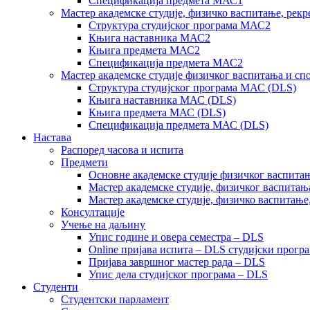
Спецификација предмета МАС1
Мастер академске студије, физичко васпитање, рекр
Структура студијског програма МАС2
Књига наставника МАС2
Књига предмета МАС2
Спецификација предмета МАС2
Мастер академске студије физичког васпитања и сп
Структура студијског програма МАС (DLS)
Књига наставника МАС (DLS)
Књига предмета МАС (DLS)
Спецификација предмета МАС (DLS)
Настава
Распоред часова и испита
Предмети
Основне академске студије физичког васпитањ
Мастер академске студије, физичког васпитањ
Мастер академске студије, физичко васпитање
Консултације
Учење на даљину
Упис године и овера семестра – DLS
Online пријава испита – DLS студијски прогр
Пријава завршног мастер рада – DLS
Упис дела студијског програма – DLS
Студенти
Студентски парламент