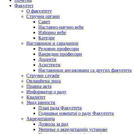
Почетна
Факултет
О факултету
Стручни органи
Савет
Наставно-научно веће
Изборно веће
Катедре
Наставници и сарадници
Редовни професори
Ванредни професори
Доценти
Асистенти
Наставници ангажовани са других факултета
Стручне службе
Овлашћена лица
Правна акта
Информатор о раду
Квалитет
Увид јавности
План рада Факултета
Годишњи извештај о раду Факултета
Акредитација
Дозвола за рад
Уверење о акредитацији установе