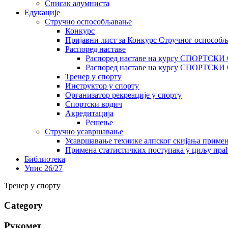
Списак алумниста
Едукације
Стручно оспособљавање
Конкурс
Пријавни лист за Конкурс Стручног оспособ
Распоред наставе
Распоред наставе на курсу СПОРТСК
Распоред наставе на курсу СПОРТС
Тренер у спорту
Инструктор у спорту
Организатор рекреације у спорту
Спортски водич
Акредитација
Решење
Стручно усавршавање
Усавршавање технике алпског скијања приме
Примена статистичких поступака у циљу праћ
Библиотека
Упис 26/27
Тренер у спорту
Category
Рукомет