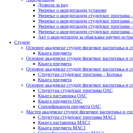
Дозвола за рад
Уверење о акредитацији установе
Уверење о акредитацији студијског програма 
Уверење о акредитацији студијског програма 
Уверење о акредитацији студијског програма 
Уверење о акредитацији студијског програма
Акт о акредитацији за обављање научно истр
Студије
Основне академске студије физичког васпитања и сп
Књига предмета
Основне академске студије физичког васпитања и сп
Књига предмета
Основне академске студије физичког васпитања и с
Структура студијског програма – Болоња
Књига предмета
Основне академске студије физичког васпитања и с
Структура студијског програма ОАС
Књига наставника ОАС
Књига предмета ОАС
Спецификација предмета ОАС
Мастер академске студије физичког васпитања и сп
Структура студијског програма МАС1
Књига наставника МАС1
Књига предмета МАС1