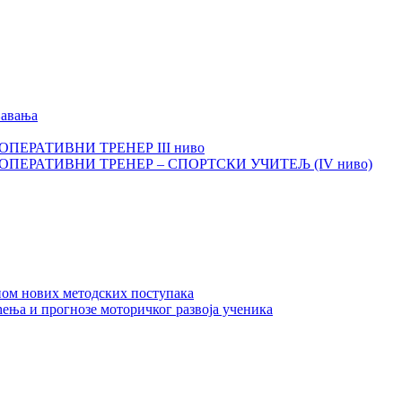
љавања
И ОПЕРАТИВНИ ТРЕНЕР III ниво
КИ ОПЕРАТИВНИ ТРЕНЕР – СПОРТСКИ УЧИТЕЉ (IV ниво)
ном нових методских поступака
ења и прогнозе моторичког развоја ученика