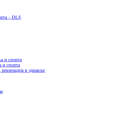
орта – DLS
а и спорта
а и спорта
, рекреација и здравље
ам