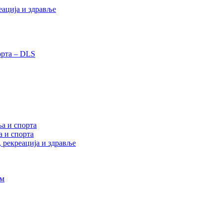
еација и здравље
орта – DLS
а и спорта
а и спорта
, рекреација и здравље
ам