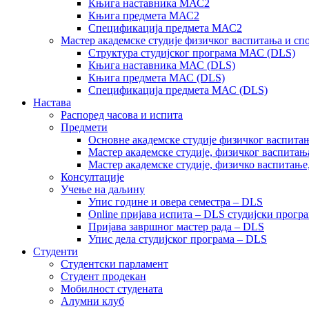
Књига наставника МАС2
Књига предмета МАС2
Спецификација предмета МАС2
Мастер академске студије физичког васпитања и сп
Структура студијског програма МАС (DLS)
Књига наставника МАС (DLS)
Књига предмета МАС (DLS)
Спецификација предмета МАС (DLS)
Настава
Распоред часова и испита
Предмети
Основне академске студије физичког васпитањ
Мастер академске студије, физичког васпитањ
Мастер академске студије, физичко васпитање
Консултације
Учење на даљину
Упис године и овера семестра – DLS
Online пријава испита – DLS студијски прогр
Пријава завршног мастер рада – DLS
Упис дела студијског програма – DLS
Студенти
Студентски парламент
Студент продекан
Мобилност студената
Алумни клуб