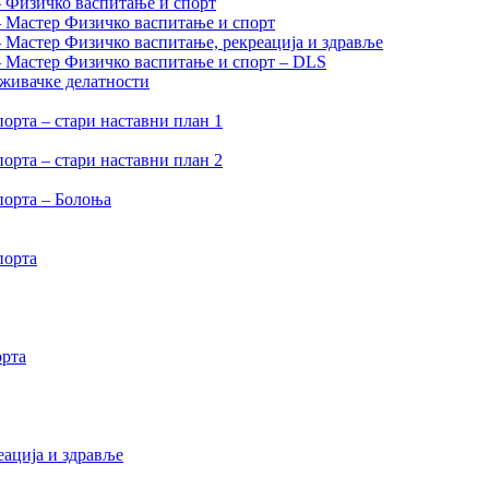
– Физичко васпитање и спорт
– Мастер Физичко васпитање и спорт
– Мастер Физичко васпитање, рекреација и здравље
 – Мастер Физичко васпитање и спорт – DLS
аживачке делатности
орта – стари наставни план 1
орта – стари наставни план 2
порта – Болоња
порта
орта
еација и здравље