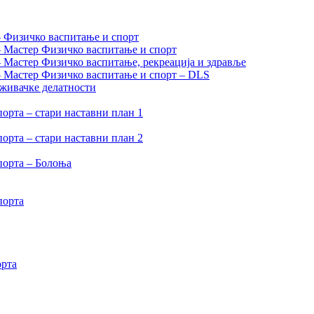
– Физичко васпитање и спорт
– Мастер Физичко васпитање и спорт
– Мастер Физичко васпитање, рекреација и здравље
 – Мастер Физичко васпитање и спорт – DLS
аживачке делатности
орта – стари наставни план 1
орта – стари наставни план 2
порта – Болоња
порта
орта