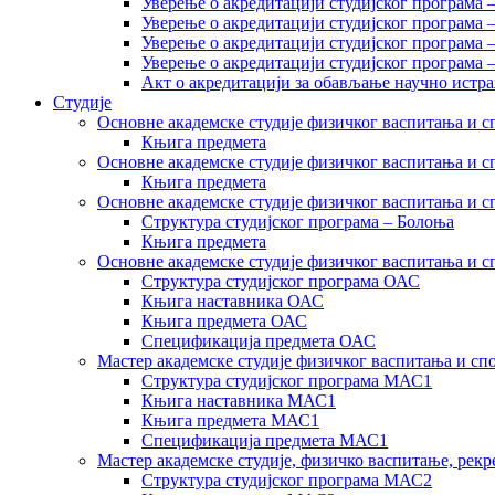
Уверење о акредитацији студијског програма 
Уверење о акредитацији студијског програма 
Уверење о акредитацији студијског програма 
Уверење о акредитацији студијског програма
Акт о акредитацији за обављање научно истр
Студије
Основне академске студије физичког васпитања и сп
Књига предмета
Основне академске студије физичког васпитања и сп
Књига предмета
Основне академске студије физичког васпитања и с
Структура студијског програма – Болоња
Књига предмета
Основне академске студије физичког васпитања и с
Структура студијског програма ОАС
Књига наставника ОАС
Књига предмета ОАС
Спецификација предмета ОАС
Мастер академске студије физичког васпитања и сп
Структура студијског програма МАС1
Књига наставника МАС1
Књига предмета МАС1
Спецификација предмета МАС1
Мастер академске студије, физичко васпитање, рекр
Структура студијског програма МАС2