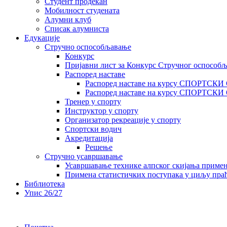
Студент продекан
Мобилност студената
Алумни клуб
Списак алумниста
Едукације
Стручно оспособљавање
Конкурс
Пријавни лист за Конкурс Стручног оспособ
Распоред наставе
Распоред наставе на курсу СПОРТСК
Распоред наставе на курсу СПОРТС
Тренер у спорту
Инструктор у спорту
Организатор рекреације у спорту
Спортски водич
Акредитација
Решење
Стручно усавршавање
Усавршавање технике алпског скијања приме
Примена статистичких поступака у циљу праћ
Библиотека
Упис 26/27