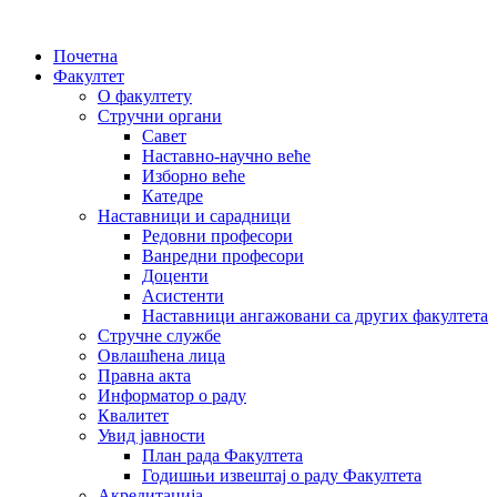
Почетна
Факултет
О факултету
Стручни органи
Савет
Наставно-научно веће
Изборно веће
Катедре
Наставници и сарадници
Редовни професори
Ванредни професори
Доценти
Асистенти
Наставници ангажовани са других факултета
Стручне службе
Овлашћена лица
Правна акта
Информатор о раду
Квалитет
Увид јавности
План рада Факултета
Годишњи извештај о раду Факултета
Акредитација