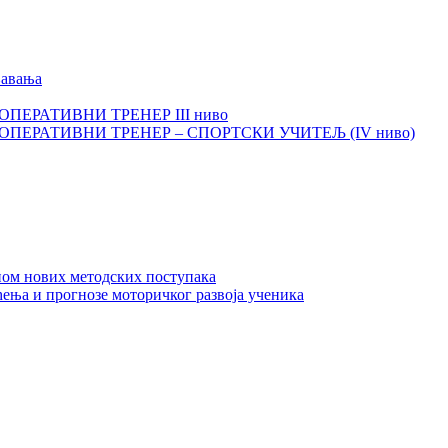
љавања
И ОПЕРАТИВНИ ТРЕНЕР III ниво
КИ ОПЕРАТИВНИ ТРЕНЕР – СПОРТСКИ УЧИТЕЉ (IV ниво)
ном нових методских поступака
ења и прогнозе моторичког развоја ученика