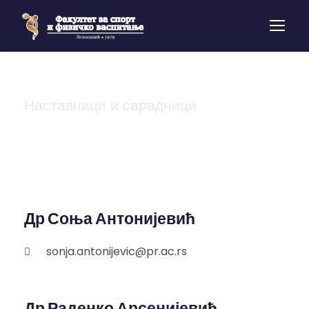
Наставници и сарадници
Доценти
Др Соња Антонијевић
sonja.antonijevic@pr.ac.rs
Др Раденко Арсенијевић