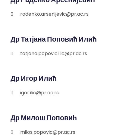
radenko.arsenijevic@pr.ac.rs
Др Татјана Поповић Илић
tatjana.popovic.ilic@pr.ac.rs
Др Игор Илић
igor.ilic@pr.ac.rs
Др Милош Поповић
milos.popovic@pr.ac.rs