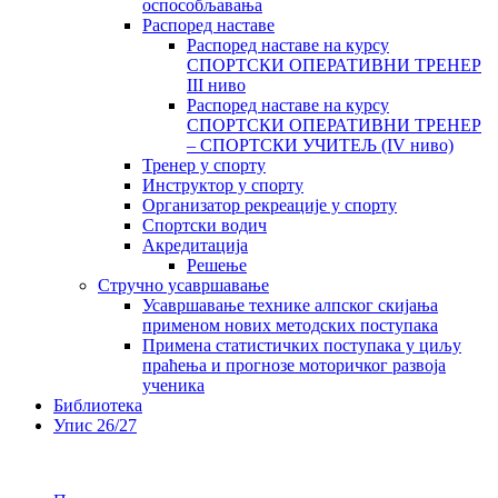
оспособљавања
Распоред наставе
Распоред наставе на курсу
СПОРТСКИ ОПЕРАТИВНИ ТРЕНЕР
III ниво
Распоред наставе на курсу
СПОРТСКИ ОПЕРАТИВНИ ТРЕНЕР
– СПОРТСКИ УЧИТЕЉ (IV ниво)
Тренер у спорту
Инструктор у спорту
Организатор рекреације у спорту
Спортски водич
Акредитација
Решење
Стручно усавршавање
Усавршавање технике алпског скијања
применом нових методских поступака
Примена статистичких поступака у циљу
праћења и прогнозе моторичког развоја
ученика
Библиотека
Упис 26/27