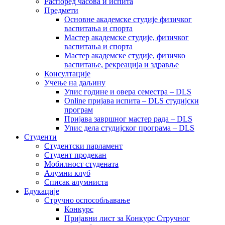
Распоред часова и испита
Предмети
Основне академске студије физичког
васпитања и спорта
Мастер академске студије, физичког
васпитања и спорта
Мастер академске студије, физичко
васпитање, рекреација и здравље
Консултације
Учење на даљину
Упис године и овера семестра – DLS
Online пријава испита – DLS студијски
програм
Пријава завршног мастер рада – DLS
Упис дела студијског програма – DLS
Студенти
Студентски парламент
Студент продекан
Мобилност студената
Алумни клуб
Списак алумниста
Едукације
Стручно оспособљавање
Конкурс
Пријавни лист за Конкурс Стручног