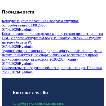
Последње вести
Конкурс за упис полазника Програма стручног
оспособљавања 03.08.2026.
07/08/2026
By
admin
Коначна ранг листа кандидата који су стекли право за упис на
ОАС у првом конкурсном року за школску 2026/2027 годину
на терет буџета РС
03/07/2026
By
admin
Јединствена ранг листа кандидата који су полагали пријемни
испит на Факултету за спорт и физичко васпитање у првом
конкурсном року за школску 2026/2027 годину
01/07/2026
By
admin
Обавештење за студенте о обавезној опреми за курс Пливања
26/06/2026
By
admin
Контакт служби
Служба за студентска питања