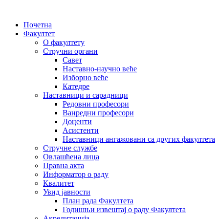
Почетна
Факултет
О факултету
Стручни органи
Савет
Наставно-научно веће
Изборно веће
Катедре
Наставници и сарадници
Редовни професори
Ванредни професори
Доценти
Асистенти
Наставници ангажовани са других факултета
Стручне службе
Овлашћена лица
Правна акта
Информатор о раду
Квалитет
Увид јавности
План рада Факултета
Годишњи извештај о раду Факултета
Акредитација