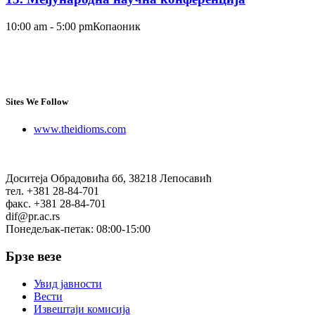
10:00 am - 5:00 pm
Копаоник
Sites We Follow
www.theidioms.com
Доситеја Обрадовића бб, 38218 Лепосавић
тел. +381 28-84-701
факс. +381 28-84-701
dif@pr.ac.rs
Понедељак-петак: 08:00-15:00
Брзе везе
Увид јавности
Вести
Извештаји комисија