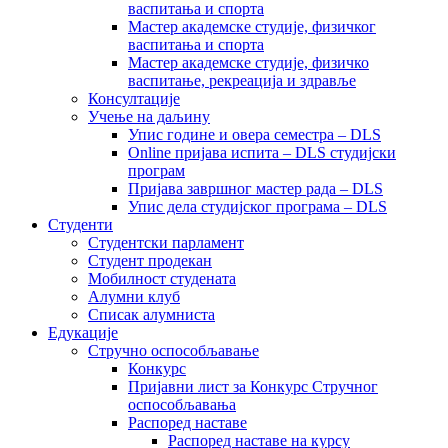
васпитања и спорта
Мастер академске студије, физичког
васпитања и спорта
Мастер академске студије, физичко
васпитање, рекреација и здравље
Консултације
Учење на даљину
Упис године и овера семестра – DLS
Online пријава испита – DLS студијски
програм
Пријава завршног мастер рада – DLS
Упис дела студијског програма – DLS
Студенти
Студентски парламент
Студент продекан
Мобилност студената
Алумни клуб
Списак алумниста
Едукације
Стручно оспособљавање
Конкурс
Пријавни лист за Конкурс Стручног
оспособљавања
Распоред наставе
Распоред наставе на курсу