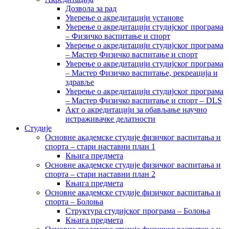
Дозвола за рад
Уверење о акредитацији установе
Уверење о акредитацији студијског програма
– Физичко васпитање и спорт
Уверење о акредитацији студијског програма
– Мастер Физичко васпитање и спорт
Уверење о акредитацији студијског програма
– Мастер Физичко васпитање, рекреација и
здравље
Уверење о акредитацији студијског програма
– Мастер Физичко васпитање и спорт – DLS
Акт о акредитацији за обављање научно
истраживачке делатности
Студије
Основне академске студије физичког васпитања и
спорта – стари наставни план 1
Књига предмета
Основне академске студије физичког васпитања и
спорта – стари наставни план 2
Књига предмета
Основне академске студије физичког васпитања и
спорта – Болоња
Структура студијског програма – Болоња
Књига предмета