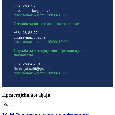
+381 28-83-701
dif.studentska@pr.ac.rs
понедељак – петак 08:00-15:00
Служба за опште и правне послове
+381 28-83-771
dif.pravna@pr.ac.rs
понедељак – петак 08:00-15:00
Служба за материјално – финансијско
пословање
+381 28-84-700
finansijska.dif@pr.ac.rs
понедељак – петак 08:00-15:00
Предстојећи догађаји
19
мар
13. Међународна научна конференција