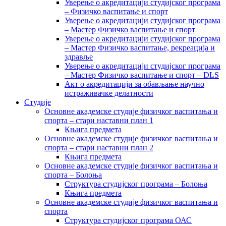
Уверење о акредитацији студијског програма
– Физичко васпитање и спорт
Уверење о акредитацији студијског програма
– Мастер Физичко васпитање и спорт
Уверење о акредитацији студијског програма
– Мастер Физичко васпитање, рекреација и
здравље
Уверење о акредитацији студијског програма
– Мастер Физичко васпитање и спорт – DLS
Акт о акредитацији за обављање научно
истраживачке делатности
Студије
Основне академске студије физичког васпитања и
спорта – стари наставни план 1
Књига предмета
Основне академске студије физичког васпитања и
спорта – стари наставни план 2
Књига предмета
Основне академске студије физичког васпитања и
спорта – Болоња
Структура студијског програма – Болоња
Књига предмета
Основне академске студије физичког васпитања и
спорта
Структура студијског програма ОАС