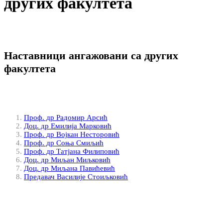
других факултета
Наставници ангажовани са других
факултета
Проф. др Радомир Арсић
Доц. др Емилија Марковић
Проф. др Војкан Несторовић
Проф. др Соња Смиљић
Проф. др Татјана Филиповић
Доц. др Миљан Миљковић
Доц. др Миљана Павићевић
Предавач Василије Стоиљковић