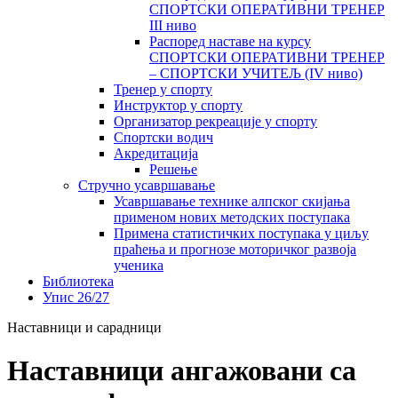
СПОРТСКИ ОПЕРАТИВНИ ТРЕНЕР
III ниво
Распоред наставе на курсу
СПОРТСКИ ОПЕРАТИВНИ ТРЕНЕР
– СПОРТСКИ УЧИТЕЉ (IV ниво)
Тренер у спорту
Инструктор у спорту
Организатор рекреације у спорту
Спортски водич
Акредитација
Решење
Стручно усавршавање
Усавршавање технике алпског скијања
применом нових методских поступака
Примена статистичких поступака у циљу
праћења и прогнозе моторичког развоја
ученика
Библиотека
Упис 26/27
Наставници и сарадници
Наставници ангажовани са