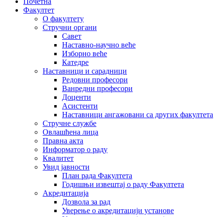
Почетна
Факултет
О факултету
Стручни органи
Савет
Наставно-научно веће
Изборно веће
Катедре
Наставници и сарадници
Редовни професори
Ванредни професори
Доценти
Асистенти
Наставници ангажовани са других факултета
Стручне службе
Овлашћена лица
Правна акта
Информатор о раду
Квалитет
Увид јавности
План рада Факултета
Годишњи извештај о раду Факултета
Акредитација
Дозвола за рад
Уверење о акредитацији установе