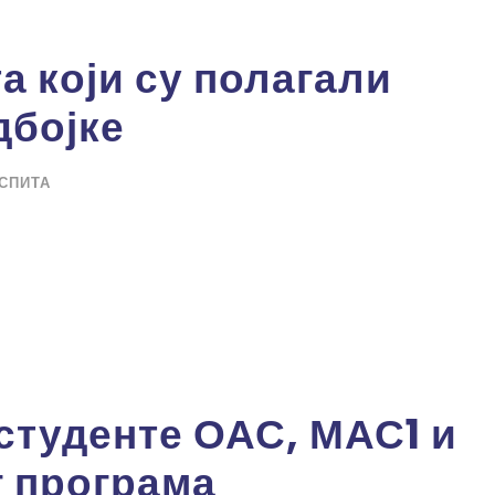
а који су полагали
дбојке
ИСПИТА
студенте ОАС, МАС1 и
г програма