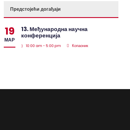
Предстојећи догађаји
19
13. Међународна научна
конференција
МАР
10:00 am - 5:00 pm
Копаоник