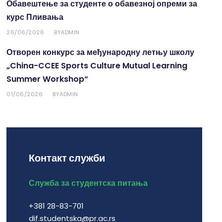
Обавештење за студенте о обавезној опреми за
курс Пливања
26/06/2026
ADMIN
BY
Отворен конкурс за међународну летњу школу
„China-CCEE Sports Culture Mutual Learning
Summer Workshop“
01/06/2026
ADMIN
BY
Контакт служби
Служба за студентска питања
+381 28-83-701
dif.studentska@pr.ac.rs