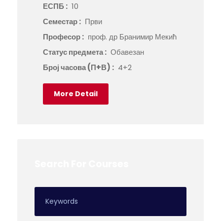
ЕСПБ :
10
Семестар :
Први
Професор :
проф. др Бранимир Мекић
Статус предмета :
Обавезан
Број часова (П+В) :
4+2
More Detail
Search For Courses