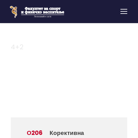
4+2
Број часова
(П+В)
О206
Корективна