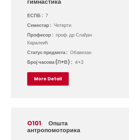
гимнастика
ЕСПБ :
7
Семестар :
Четврти
Професор :
проф. др Слађан
Каралеић
Статус предмета :
Обавезан
Број часова (П+В) :
4+2
More Detail
O101
Општа
антропомоторика