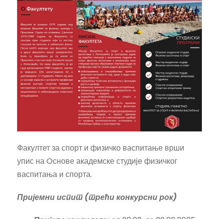
Факултет за спорт и физичко васпитање врши
упис на Oснове академске студије физичког
васпитања и спорта.
Пријемни испит (трећи конкурсни рок)