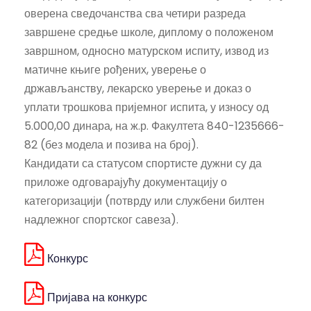
оверена сведочанства сва четири разреда
завршене средње школе, диплому о положеном
завршном, односно матурском испиту, извод из
матичне књиге рођених, уверење о
држављанству, лекарско уверење и доказ о
уплати трошкова пријемног испита, у износу од
5.000,00 динара, на ж.р. Факултета 840-1235666-
82 (без модела и позива на број).
Кандидати са статусом спортисте дужни су да
приложе одговарајућу документацију о
категоризацији (потврду или службени билтен
надлежног спортског савеза).
Конкурс
Пријава на конкурс