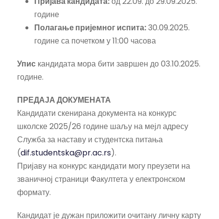
Пријава кандидата:
од 22.09. до 29.09.2025.
године
Полагање пријемног испита:
30.09.2025.
године са почетком у 11:00 часова
Упис
кандидата мора бити завршен до 03.10.2025.
године.
ПРЕДАЈА ДОКУМЕНАТА
Кандидати скенирана документа на конкурс
школске 2025/26 године шаљу на мејл адресу
Служба за наставу и студентска питања
(
dif.studentska@pr.ac.rs
).
Пријаву на конкурс кандидати могу преузети на
званичној страници Факултета у електронском
формату.
Кандидат је дужан приложити очитану личну карту