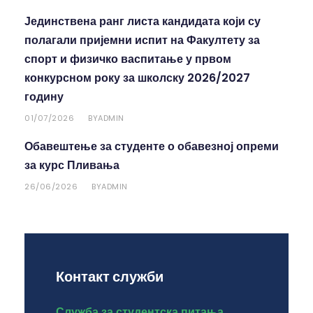
Јединствена ранг листа кандидата који су
полагали пријемни испит на Факултету за
спорт и физичко васпитање у првом
конкурсном року за школску 2026/2027
годину
01/07/2026
ADMIN
BY
Обавештење за студенте о обавезној опреми
за курс Пливања
26/06/2026
ADMIN
BY
Контакт служби
Служба за студентска питања