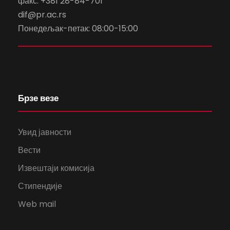
факс. +381 28-84-701
dif@pr.ac.rs
Понедељак-петак: 08:00-15:00
Брзе везе
Увид јавности
Вести
Извештаји комисија
Стипендије
Web mail