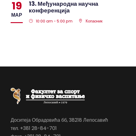
19
13. Међународна научна
конференција
МАР
10:00 am - 5:00 pm
Копаоник
Доситеја Обрадовића бб, 38218 Лепосавић
тел. +381 28-84-701