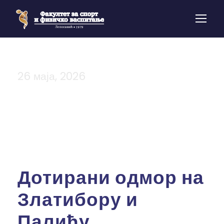
26 маја, 2026
Day
Дотирани одмор на
Златибору и
Палићу