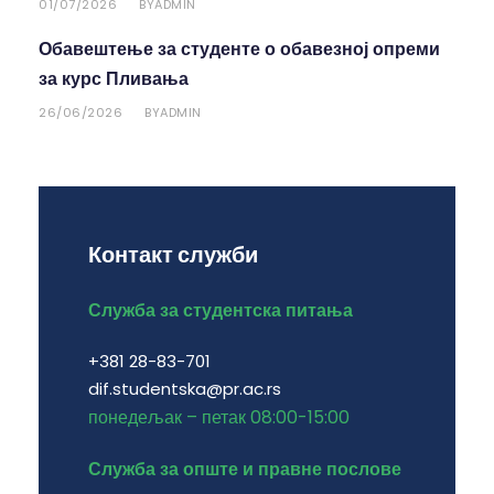
01/07/2026
ADMIN
BY
Обавештење за студенте о обавезној опреми
за курс Пливања
26/06/2026
ADMIN
BY
Контакт служби
Служба за студентска питања
+381 28-83-701
dif.studentska@pr.ac.rs
понедељак – петак 08:00-15:00
Служба за опште и правне послове