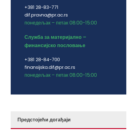
+381 28-83-771
dif.pravna@pr.ac.rs
понедељак – петак 08:00-15:00
Служба за материјално –
финансијско пословање
+381 28-84-700
finansijska.dif@pr.ac.rs
понедељак – петак 08:00-15:00
Предстојећи догађаји