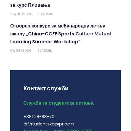
за курс Пливања
26/06/2026
ADMIN
BY
Отворен конкурс за међународну летњу
школу „China-CCEE Sports Culture Mutual
Learning Summer Workshop“
01/06/2026
ADMIN
BY
Контакт служби
Служба за студентска питања
+381 28-83-701
dif.studentska@pr.ac.rs