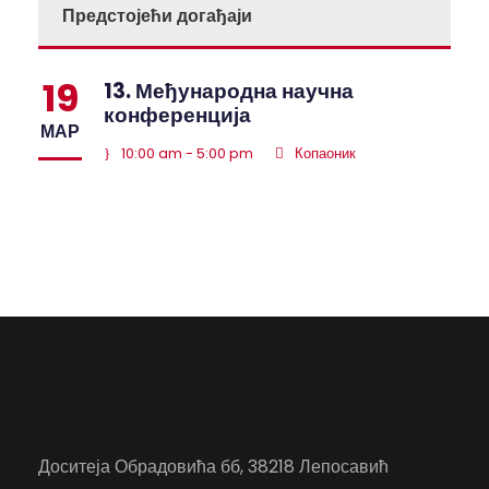
Предстојећи догађаји
19
13. Међународна научна
конференција
МАР
10:00 am - 5:00 pm
Копаоник
Доситеја Обрадовића бб, 38218 Лепосавић