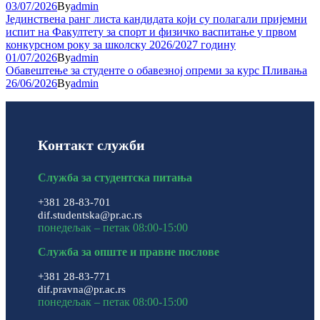
03/07/2026
By
admin
Јединствена ранг листа кандидата који су полагали пријемни
испит на Факултету за спорт и физичко васпитање у првом
конкурсном року за школску 2026/2027 годину
01/07/2026
By
admin
Обавештење за студенте о обавезној опреми за курс Пливања
26/06/2026
By
admin
Контакт служби
Служба за студентска питања
+381 28-83-701
dif.studentska@pr.ac.rs
понедељак – петак 08:00-15:00
Служба за опште и правне послове
+381 28-83-771
dif.pravna@pr.ac.rs
понедељак – петак 08:00-15:00