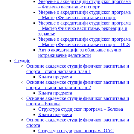
Уверење о акредитацији студијског програма
– Физичко васпитање и спорт
Уверење о акредитацији студијског програма
– Мастер Физичко васпитање и спорт
Уверење о акредитацији студијског програма
– Мастер Физичко васпитање, рекреација и
здравље
Уверење о акредитацији студијског програма
– Мастер Физичко васпитање и спорт – DLS
Акт о акредитацији за обављање научно
истраживачке делатности
Студије
Основне академске студије физичког васпитања и
спорта – стари наставни план 1
Књига предмета
Основне академске студије физичког васпитања и
спорта – стари наставни план 2
Књига предмета
Основне академске студије физичког васпитања и
спорта – Болоња
Структура студијског програма – Болоња
Књига предмета
Основне академске студије физичког васпитања и
спорта
Структура студијског програма ОАС