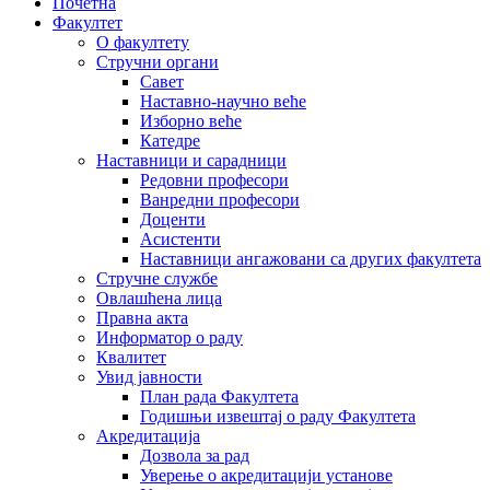
Почетна
Факултет
О факултету
Стручни органи
Савет
Наставно-научно веће
Изборно веће
Катедре
Наставници и сарадници
Редовни професори
Ванредни професори
Доценти
Асистенти
Наставници ангажовани са других факултета
Стручне службе
Овлашћена лица
Правна акта
Информатор о раду
Квалитет
Увид јавности
План рада Факултета
Годишњи извештај о раду Факултета
Акредитација
Дозвола за рад
Уверење о акредитацији установе