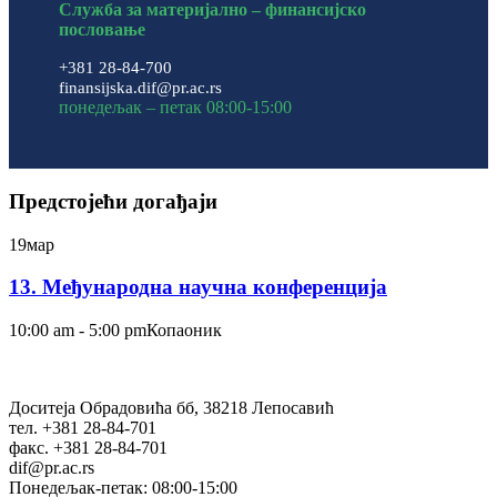
Служба за материјално – финансијско
пословање
+381 28-84-700
finansijska.dif@pr.ac.rs
понедељак – петак 08:00-15:00
Предстојећи догађаји
19
мар
13. Међународна научна конференција
10:00 am - 5:00 pm
Копаоник
Доситеја Обрадовића бб, 38218 Лепосавић
тел. +381 28-84-701
факс. +381 28-84-701
dif@pr.ac.rs
Понедељак-петак: 08:00-15:00