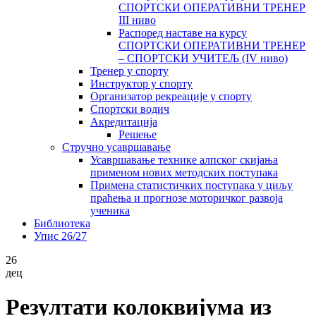
СПОРТСКИ ОПЕРАТИВНИ ТРЕНЕР
III ниво
Распоред наставе на курсу
СПОРТСКИ ОПЕРАТИВНИ ТРЕНЕР
– СПОРТСКИ УЧИТЕЉ (IV ниво)
Тренер у спорту
Инструктор у спорту
Организатор рекреације у спорту
Спортски водич
Акредитација
Решење
Стручно усавршавање
Усавршавање технике алпског скијања
применом нових методских поступака
Примена статистичких поступака у циљу
праћења и прогнозе моторичког развоја
ученика
Библиотека
Упис 26/27
26
дец
Резултати колоквијума из