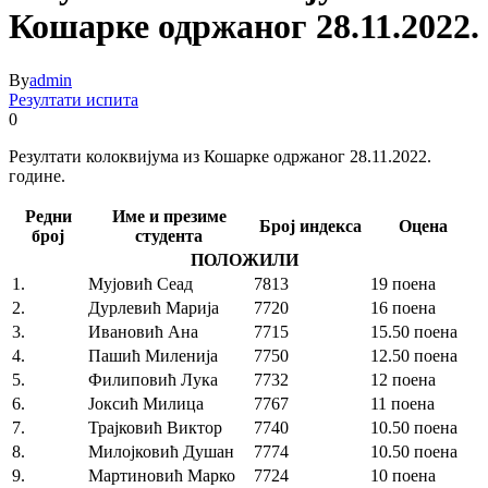
Кошарке одржаног 28.11.2022.
By
admin
Резултати испита
0
Резултати колоквијума из Кошарке одржаног 28.11.2022.
године.
Редни
Име и презиме
Број индекса
Оцена
број
студента
ПОЛОЖИЛИ
1.
Мујовић Сеад
7813
19 поена
2.
Дурлевић Марија
7720
16 поена
3.
Ивановић Ана
7715
15.50 поена
4.
Пашић Миленија
7750
12.50 поена
5.
Филиповић Лука
7732
12 поена
6.
Јоксић Милица
7767
11 поена
7.
Трајковић Виктор
7740
10.50 поена
8.
Милојковић Душан
7774
10.50 поена
9.
Мартиновић Марко
7724
10 поена