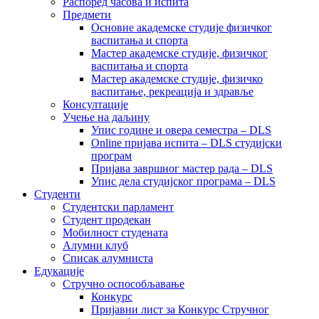
Распоред часова и испита
Предмети
Основне академске студије физичког
васпитања и спорта
Мастер академске студије, физичког
васпитања и спорта
Мастер академске студије, физичко
васпитање, рекреација и здравље
Консултације
Учење на даљину
Упис године и овера семестра – DLS
Online пријава испита – DLS студијски
програм
Пријава завршног мастер рада – DLS
Упис дела студијског програма – DLS
Студенти
Студентски парламент
Студент продекан
Мобилност студената
Алумни клуб
Списак алумниста
Едукације
Стручно оспособљавање
Конкурс
Пријавни лист за Конкурс Стручног