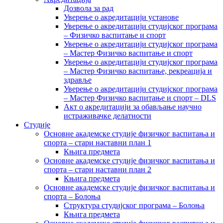
Дозвола за рад
Уверење о акредитацији установе
Уверење о акредитацији студијског програма
– Физичко васпитање и спорт
Уверење о акредитацији студијског програма
– Мастер Физичко васпитање и спорт
Уверење о акредитацији студијског програма
– Мастер Физичко васпитање, рекреација и
здравље
Уверење о акредитацији студијског програма
– Мастер Физичко васпитање и спорт – DLS
Акт о акредитацији за обављање научно
истраживачке делатности
Студије
Основне академске студије физичког васпитања и
спорта – стари наставни план 1
Књига предмета
Основне академске студије физичког васпитања и
спорта – стари наставни план 2
Књига предмета
Основне академске студије физичког васпитања и
спорта – Болоња
Структура студијског програма – Болоња
Књига предмета