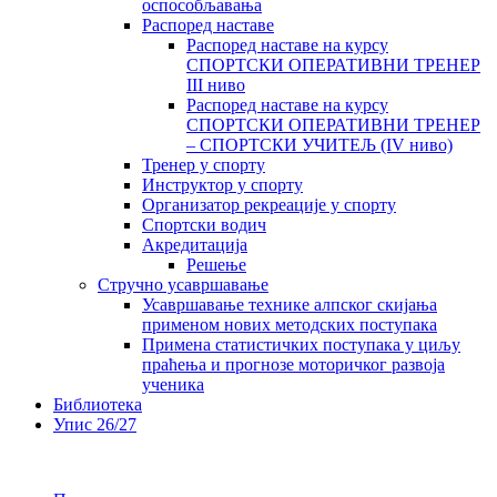
оспособљавања
Распоред наставе
Распоред наставе на курсу
СПОРТСКИ ОПЕРАТИВНИ ТРЕНЕР
III ниво
Распоред наставе на курсу
СПОРТСКИ ОПЕРАТИВНИ ТРЕНЕР
– СПОРТСКИ УЧИТЕЉ (IV ниво)
Тренер у спорту
Инструктор у спорту
Организатор рекреације у спорту
Спортски водич
Акредитација
Решење
Стручно усавршавање
Усавршавање технике алпског скијања
применом нових методских поступака
Примена статистичких поступака у циљу
праћења и прогнозе моторичког развоја
ученика
Библиотека
Упис 26/27