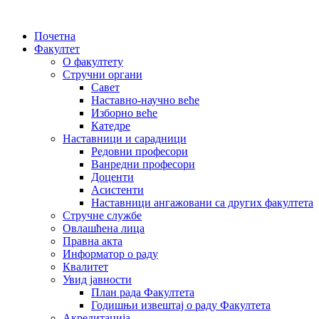
Почетна
Факултет
О факултету
Стручни органи
Савет
Наставно-научно веће
Изборно веће
Катедре
Наставници и сарадници
Редовни професори
Ванредни професори
Доценти
Асистенти
Наставници ангажовани са других факултета
Стручне службе
Овлашћена лица
Правна акта
Информатор о раду
Квалитет
Увид јавности
План рада Факултета
Годишњи извештај о раду Факултета
Акредитација