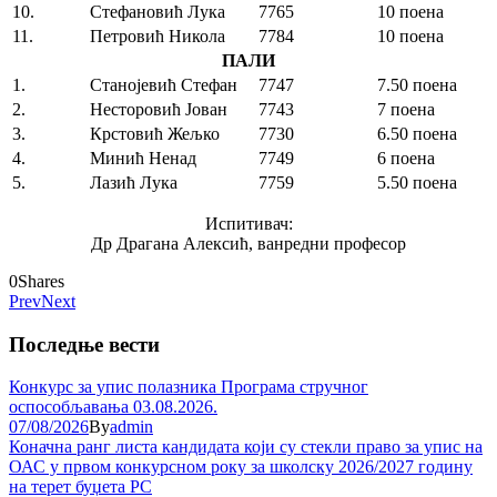
10.
Стефановић Лука
7765
10 поена
11.
Петровић Никола
7784
10 поена
ПАЛИ
1.
Станојевић Стефан
7747
7.50 поена
2.
Несторовић Јован
7743
7 поена
3.
Крстовић Жељко
7730
6.50 поена
4.
Минић Ненад
7749
6 поена
5.
Лазић Лука
7759
5.50 поена
Испитивач:
Др Драгана Алексић, ванредни професор
0
Shares
Prev
Next
Последње вести
Конкурс за упис полазника Програма стручног
оспособљавања 03.08.2026.
07/08/2026
By
admin
Коначна ранг листа кандидата који су стекли право за упис на
ОАС у првом конкурсном року за школску 2026/2027 годину
на терет буџета РС