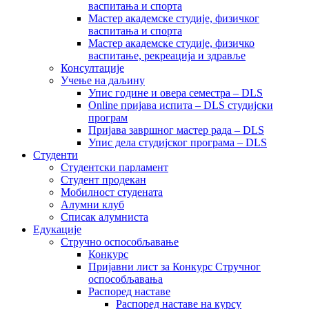
васпитања и спорта
Мастер академске студије, физичког
васпитања и спорта
Мастер академске студије, физичко
васпитање, рекреација и здравље
Консултације
Учење на даљину
Упис године и овера семестра – DLS
Online пријава испита – DLS студијски
програм
Пријава завршног мастер рада – DLS
Упис дела студијског програма – DLS
Студенти
Студентски парламент
Студент продекан
Мобилност студената
Алумни клуб
Списак алумниста
Едукације
Стручно оспособљавање
Конкурс
Пријавни лист за Конкурс Стручног
оспособљавања
Распоред наставе
Распоред наставе на курсу