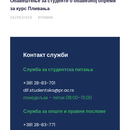
Обавештење за студенте о обавезној опреми
за курс Пливања
26/06/2026
ADMIN
BY
Контакт служби
Служба за студентска питања
+381 28-83-701
dif.studentska@pr.ac.rs
понедељак – петак 08:00-15:00
Служба за опште и правне послове
+381 28-83-771