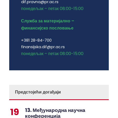
dif.pravna@pr.ac.rs
понедељак – петак 08:00-15:00
Служба за материјално –
финансијско пословање
+381 28-84-700
finansijska.dif@pr.ac.rs
понедељак – петак 08:00-15:00
Предстојећи догађаји
19
13. Међународна научна
конференција