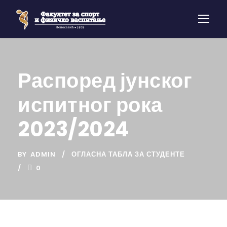
Распоред јунског
испитног рока
2023/2024
BY
ADMIN
ОГЛАСНА ТАБЛА ЗА СТУДЕНТЕ
0