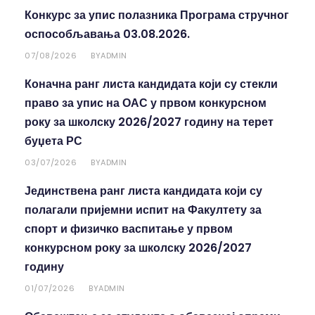
Конкурс за упис полазника Програма стручног
оспособљавања 03.08.2026.
07/08/2026
ADMIN
BY
Коначна ранг листа кандидата који су стекли
право за упис на ОАС у првом конкурсном
року за школску 2026/2027 годину на терет
буџета РС
03/07/2026
ADMIN
BY
Јединствена ранг листа кандидата који су
полагали пријемни испит на Факултету за
спорт и физичко васпитање у првом
конкурсном року за школску 2026/2027
годину
01/07/2026
ADMIN
BY