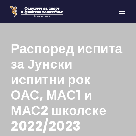
Распоред испита
за Јунски
испитни рок
ОАС, МАС1 и
МАС2 школске
2022/2023