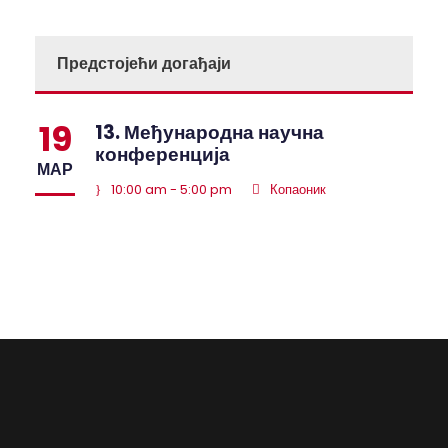
Предстојећи догађаји
19
13. Међународна научна
конференција
МАР
10:00 am - 5:00 pm
Копаоник