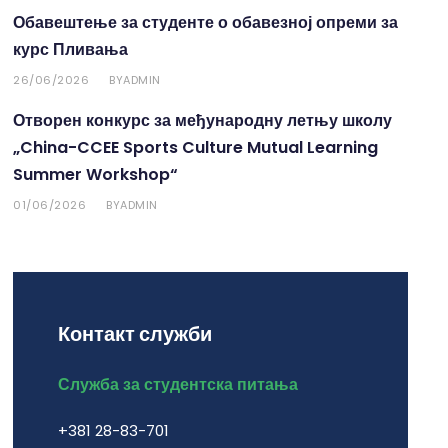
Обавештење за студенте о обавезној опреми за
курс Пливања
26/06/2026
ADMIN
BY
Отворен конкурс за међународну летњу школу
„China-CCEE Sports Culture Mutual Learning
Summer Workshop“
01/06/2026
ADMIN
BY
Контакт служби
Служба за студентска питања
+381 28-83-701