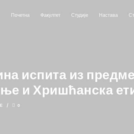
Почетна
Факултет
Студије
Настава
Ст
на испита из предме
ње и Хришћанска ети
ТЕ
0