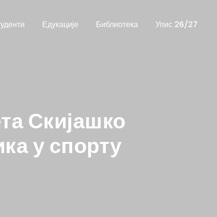
уденти
Едукације
Библиотека
Упис 26/27
та Скијашко
ка у спорту