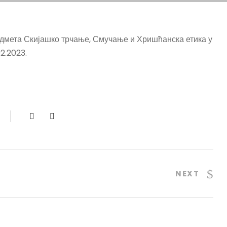
едмета Скијашко трчање, Смучање и Хришћанска етика у
02.2023.
NEXT