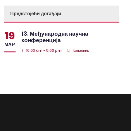
Предстојећи догађаји
19
13. Међународна научна
конференција
МАР
10:00 am - 5:00 pm
Копаоник