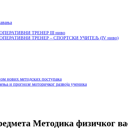
љавања
И ОПЕРАТИВНИ ТРЕНЕР III ниво
КИ ОПЕРАТИВНИ ТРЕНЕР – СПОРТСКИ УЧИТЕЉ (IV ниво)
ном нових методских поступака
ења и прогнозе моторичког развоја ученика
редмета Методика физичког в