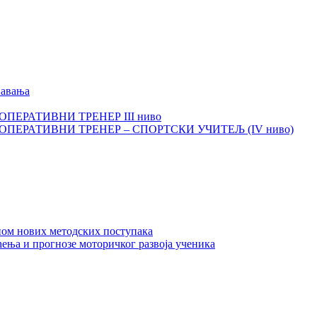
љавања
И ОПЕРАТИВНИ ТРЕНЕР III ниво
КИ ОПЕРАТИВНИ ТРЕНЕР – СПОРТСКИ УЧИТЕЉ (IV ниво)
ном нових методских поступака
ења и прогнозе моторичког развоја ученика