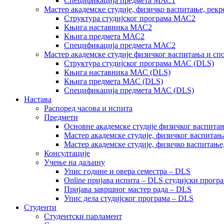
Спецификација предмета МАС1
Мастер академске студије, физичко васпитање, рекр
Структура студијског програма МАС2
Књига наставника МАС2
Књига предмета МАС2
Спецификација предмета МАС2
Мастер академске студије физичког васпитања и сп
Структура студијског програма МАС (DLS)
Књига наставника МАС (DLS)
Књига предмета МАС (DLS)
Спецификација предмета МАС (DLS)
Настава
Распоред часова и испита
Предмети
Основне академске студије физичког васпитањ
Мастер академске студије, физичког васпитањ
Мастер академске студије, физичко васпитање
Консултације
Учење на даљину
Упис године и овера семестра – DLS
Online пријава испита – DLS студијски прогр
Пријава завршног мастер рада – DLS
Упис дела студијског програма – DLS
Студенти
Студентски парламент