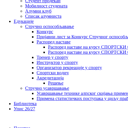
Студент продекан
Мобилност студената
Алумни клуб
Списак алумниста
Едукације
Стручно оспособљавање
Конкурс
Пријавни лист за Конкурс Стручног оспособ
Распоред наставе
Распоред наставе на курсу СПОРТСК
Распоред наставе на курсу СПОРТС
Тренер у спорту
Инструктор у спорту
Организатор рекреације у спорту
Спортски водич
Акредитација
Решење
Стручно усавршавање
Усавршавање технике алпског скијања приме
Примена статистичких поступака у циљу праћ
Библиотека
Упис 26/27