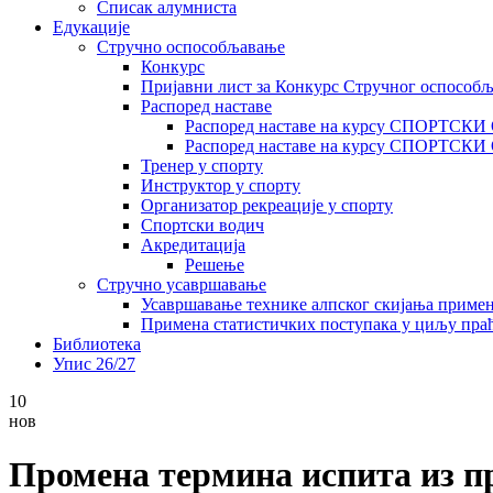
Списак алумниста
Едукације
Стручно оспособљавање
Конкурс
Пријавни лист за Конкурс Стручног оспособ
Распоред наставе
Распоред наставе на курсу СПОРТСК
Распоред наставе на курсу СПОРТС
Тренер у спорту
Инструктор у спорту
Организатор рекреације у спорту
Спортски водич
Акредитација
Решење
Стручно усавршавање
Усавршавање технике алпског скијања приме
Примена статистичких поступака у циљу праћ
Библиотека
Упис 26/27
10
нов
Промена термина испита из п