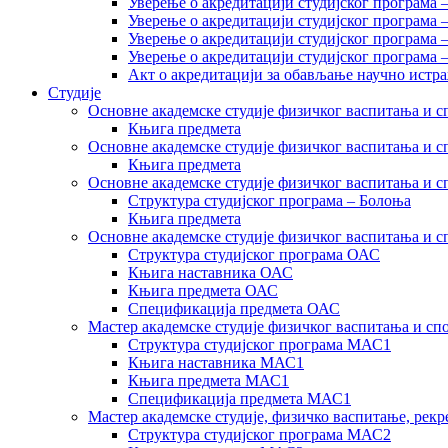
Уверење о акредитацији студијског програма 
Уверење о акредитацији студијског програма 
Уверење о акредитацији студијског програма 
Уверење о акредитацији студијског програма
Акт о акредитацији за обављање научно истр
Студије
Основне академске студије физичког васпитања и сп
Књига предмета
Основне академске студије физичког васпитања и сп
Књига предмета
Основне академске студије физичког васпитања и с
Структура студијског програма – Болоња
Књига предмета
Основне академске студије физичког васпитања и с
Структура студијског програма ОАС
Књига наставника ОАС
Књига предмета ОАС
Спецификација предмета ОАС
Мастер академске студије физичког васпитања и сп
Структура студијског програма МАС1
Књига наставника МАС1
Књига предмета МАС1
Спецификација предмета МАС1
Мастер академске студије, физичко васпитање, рекр
Структура студијског програма МАС2