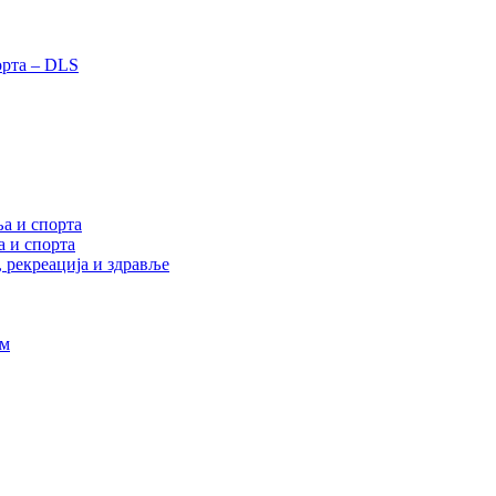
орта – DLS
а и спорта
а и спорта
, рекреација и здравље
ам