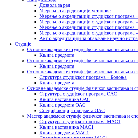
Дозвола за рад
Уверење о акредитацији установе
Уверење о акредитацији студијског програма 
Уверење о акредитацији студијског програма 
Уверење о акредитацији студијског програма 
Уверење о акредитацији студијског програма
Акт о акредитацији за обављање научно истр
Студије
Основне академске студије физичког васпитања и сп
Књига предмета
Основне академске студије физичког васпитања и сп
Књига предмета
Основне академске студије физичког васпитања и с
Структура студијског програма – Болоња
Књига предмета
Основне академске студије физичког васпитања и с
Структура студијског програма ОАС
Књига наставника ОАС
Књига предмета ОАС
Спецификација предмета ОАС
Мастер академске студије физичког васпитања и сп
Структура студијског програма МАС1
Књига наставника МАС1
Књига предмета МАС1