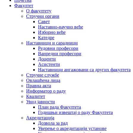
Почетна
Факултет
О факултету
Стручни органи
Савет
Наставно-научно веће
Изборно веће
Катедре
Наставници и сарадници
Редовни професори
Ванредни професори
Доценти
Асистенти
Наставници ангажовани са других факултета
Стручне службе
Овлашћена лица
Правна акта
Информатор о раду
Квалитет
Увид јавности
План рада Факултета
Годишњи извештај о раду Факултета
Акредитација
Дозвола за рад
Уверење о акредитацији установе