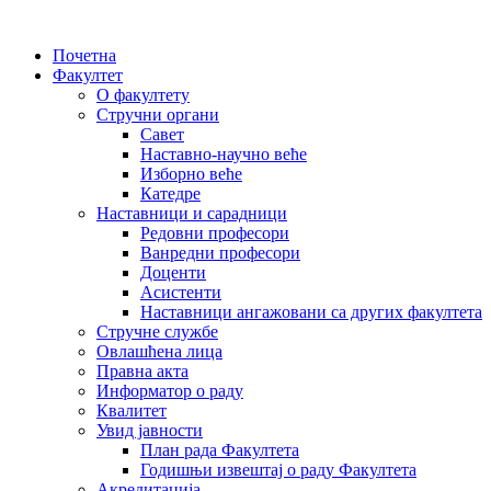
Почетна
Факултет
О факултету
Стручни органи
Савет
Наставно-научно веће
Изборно веће
Катедре
Наставници и сарадници
Редовни професори
Ванредни професори
Доценти
Асистенти
Наставници ангажовани са других факултета
Стручне службе
Овлашћена лица
Правна акта
Информатор о раду
Квалитет
Увид јавности
План рада Факултета
Годишњи извештај о раду Факултета
Акредитација