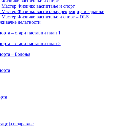
– Физичко васпитање и спорт
– Мастер Физичко васпитање и спорт
– Мастер Физичко васпитање, рекреација и здравље
 – Мастер Физичко васпитање и спорт – DLS
аживачке делатности
орта – стари наставни план 1
орта – стари наставни план 2
порта – Болоња
порта
орта
еација и здравље