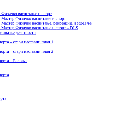
– Физичко васпитање и спорт
– Мастер Физичко васпитање и спорт
– Мастер Физичко васпитање, рекреација и здравље
 – Мастер Физичко васпитање и спорт – DLS
аживачке делатности
орта – стари наставни план 1
орта – стари наставни план 2
порта – Болоња
порта
орта