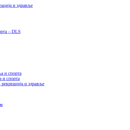
еација и здравље
орта – DLS
а и спорта
а и спорта
, рекреација и здравље
ам