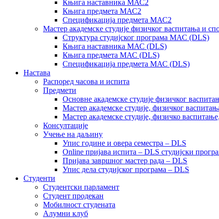
Књига наставника МАС2
Књига предмета МАС2
Спецификација предмета МАС2
Мастер академске студије физичког васпитања и сп
Структура студијског програма МАС (DLS)
Књига наставника МАС (DLS)
Књига предмета МАС (DLS)
Спецификација предмета МАС (DLS)
Настава
Распоред часова и испита
Предмети
Основне академске студије физичког васпитањ
Мастер академске студије, физичког васпитањ
Мастер академске студије, физичко васпитање
Консултације
Учење на даљину
Упис године и овера семестра – DLS
Online пријава испита – DLS студијски прогр
Пријава завршног мастер рада – DLS
Упис дела студијског програма – DLS
Студенти
Студентски парламент
Студент продекан
Мобилност студената
Алумни клуб