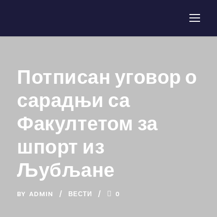
Потписан уговор о
сарадњи са
Факултетом за
шпорт из
Љубљане
BY
ADMIN
ВЕСТИ
0