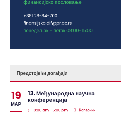
финансијско пословање
+381 28-84-700
finansijska.dif@pr.ac.rs
понедељак – петак 08:00-15:00
Предстојећи догађаји
19
13. Међународна научна
конференција
МАР
10:00 am - 5:00 pm
Копаоник