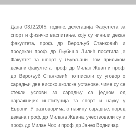
Дана 03.12.2015. године, делегација Факултета за
спорт и физичко васпитање, коју су чинили декан
факултета, проф. др Верољуб Станковић и
продекан проф. др Љубиша Лилић посетила је
Факултет за шпорт у Љубљани. Том приликом
декани факултета, проф. др Милан Жван и проф.
др Верољуб Станковић потписали су уговор о
сарадњи две високошколске установе, чиме су се
стекли услови за сарадњу са једном од
најважнијих институција за спорт и науку у
Европи. У разговорима о начину сарадње, поред
декана проф. др Милана Жвана, учествовали су и
проф. др Милан Чох и проф. др Јанез Водничар.