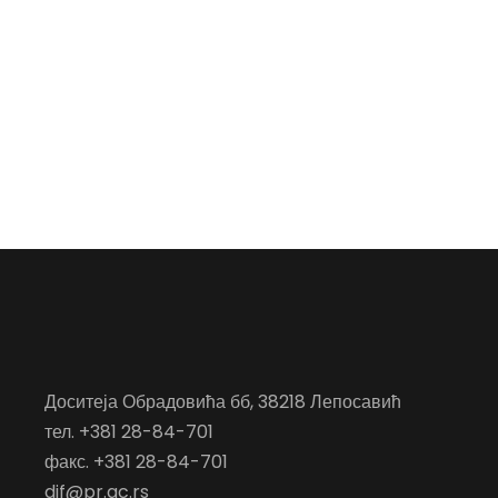
Доситеја Обрадовића бб, 38218 Лепосавић
тел. +381 28-84-701
факс. +381 28-84-701
dif@pr.ac.rs