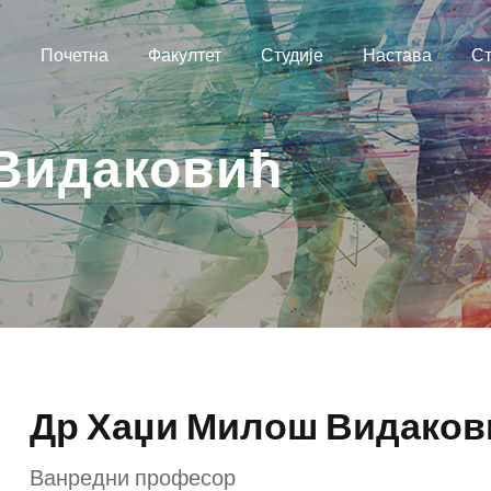
Почетна
Факултет
Студије
Настава
Ст
Видаковић
Др Хаџи Милош Видаков
Ванредни професор