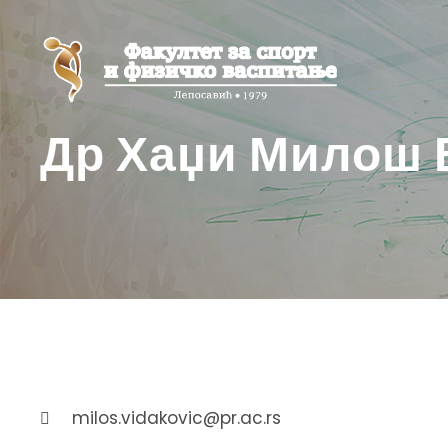
Др Хаџи Милош 
milos.vidakovic@pr.ac.rs