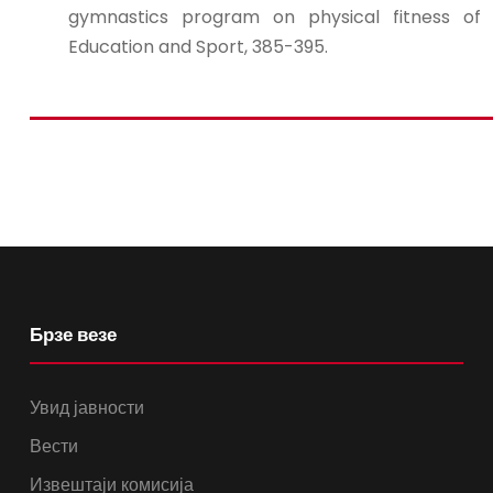
gymnastics program on physical fitness of ad
Education and Sport, 385-395.
Брзе везе
Увид јавности
Вести
Извештаји комисија