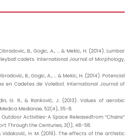
, Obradovic, B., Gogic, A., … & Mekic, H. (2014). Lumbar
leyball cadets. International Journal of Morphology,
 Obradovic, B., Gogic, A., … & Mekic, H. (2014). Potencial
 en Cadetes de Voleibol. International Journal of
edin, G. R., & Ranković, J. (2013). Values of aerobic
a Medica Medianae, 52(4), 35-8.
016). Outdoor Activities-A Space Releasedfrom “Chains”
rt Through the Centuries, 3(1), 48-58.
 I., & Vidaković, H. M. (2019). The effects of the arthistic