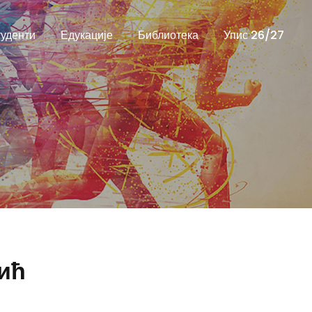
уденти
Едукације
Библиотека
Упис 26/27
ић