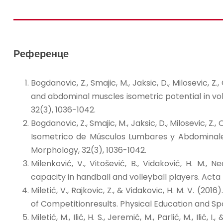
Референце
Bogdanovic, Z., Smajic, M., Jaksic, D., Milosevic, Z.
and abdominal muscles isometric potential in vol
32(3), 1036-1042.
Bogdanovic, Z., Smajic, M., Jaksic, D., Milosevic, Z.,
Isometrico de Músculos Lumbares y Abdominales
Morphology, 32(3), 1036-1042.
Milenković, V., Vitošević, B., Vidaković, H. M., N
capacity in handball and volleyball players. Act
Miletić, V., Rajkovic, Z., & Vidakovic, H. M. V. (2
of Competitionresults. Physical Education and Spo
Miletić, M., Ilić, H. S., Jeremić, M., Parlić, M., Ilić,