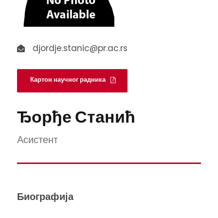
djordje.stanic@pr.ac.rs
Картон научног радника
Ђорђе Станић
Асистент
Биографија