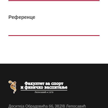
Референце
Доситеја Обрадовића бб, 38218 Лепосавић