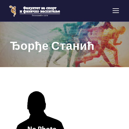
Ђорђе Станић