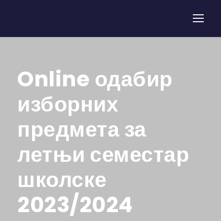
Online одабир
изборних
предмета за
летњи семестар
школске
2023/2024