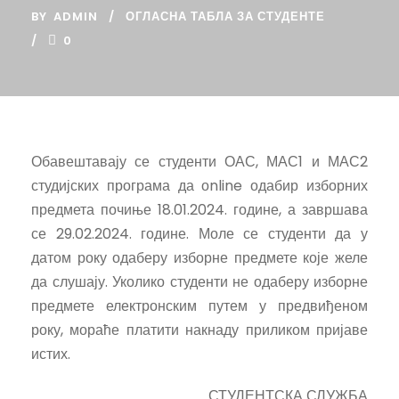
BY
ADMIN
ОГЛАСНА ТАБЛА ЗА СТУДЕНТЕ
0
Обавештавају се студенти ОАС, МАС1 и МАС2
студијских програма да оnline одабир изборних
предмета почиње 18.01.2024. године, а завршава
се 29.02.2024. године. Моле се студенти да у
датом року одаберу изборне предмете које желе
да слушају. Уколико студенти не одаберу изборне
предмете електронским путем у предвиђеном
року, мораће платити накнаду приликом пријаве
истих.
СТУДЕНТСКА СЛУЖБА