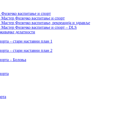
– Физичко васпитање и спорт
– Мастер Физичко васпитање и спорт
– Мастер Физичко васпитање, рекреација и здравље
 – Мастер Физичко васпитање и спорт – DLS
аживачке делатности
орта – стари наставни план 1
орта – стари наставни план 2
порта – Болоња
порта
орта