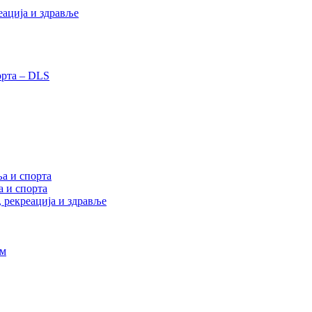
еација и здравље
орта – DLS
а и спорта
а и спорта
, рекреација и здравље
ам