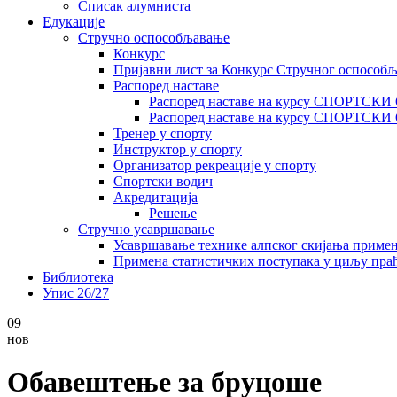
Списак алумниста
Едукације
Стручно оспособљавање
Конкурс
Пријавни лист за Конкурс Стручног оспособ
Распоред наставе
Распоред наставе на курсу СПОРТСК
Распоред наставе на курсу СПОРТС
Тренер у спорту
Инструктор у спорту
Организатор рекреације у спорту
Спортски водич
Акредитација
Решење
Стручно усавршавање
Усавршавање технике алпског скијања приме
Примена статистичких поступака у циљу праћ
Библиотека
Упис 26/27
09
нов
Обавештење за бруцоше