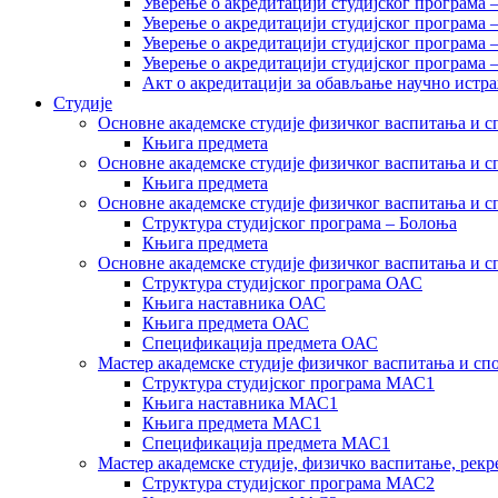
Уверење о акредитацији студијског програма 
Уверење о акредитацији студијског програма 
Уверење о акредитацији студијског програма 
Уверење о акредитацији студијског програма
Акт о акредитацији за обављање научно истр
Студије
Основне академске студије физичког васпитања и сп
Књига предмета
Основне академске студије физичког васпитања и сп
Књига предмета
Основне академске студије физичког васпитања и с
Структура студијског програма – Болоња
Књига предмета
Основне академске студије физичког васпитања и с
Структура студијског програма ОАС
Књига наставника ОАС
Књига предмета ОАС
Спецификација предмета ОАС
Мастер академске студије физичког васпитања и сп
Структура студијског програма МАС1
Књига наставника МАС1
Књига предмета МАС1
Спецификација предмета МАС1
Мастер академске студије, физичко васпитање, рекр
Структура студијског програма МАС2