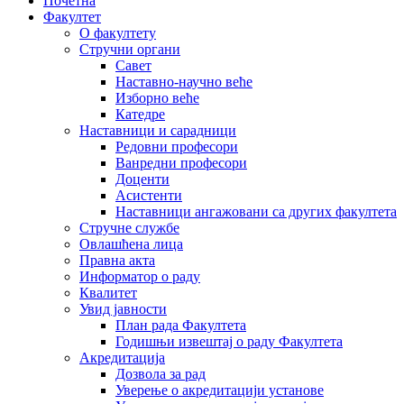
Почетна
Факултет
О факултету
Стручни органи
Савет
Наставно-научно веће
Изборно веће
Катедре
Наставници и сарадници
Редовни професори
Ванредни професори
Доценти
Асистенти
Наставници ангажовани са других факултета
Стручне службе
Овлашћена лица
Правна акта
Информатор о раду
Квалитет
Увид јавности
План рада Факултета
Годишњи извештај о раду Факултета
Акредитација
Дозвола за рад
Уверење о акредитацији установе