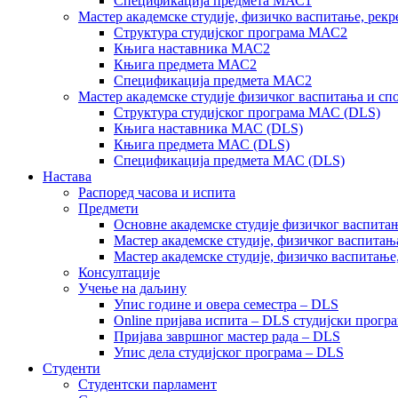
Спецификација предмета МАС1
Мастер академске студије, физичко васпитање, рекр
Структура студијског програма МАС2
Књига наставника МАС2
Књига предмета МАС2
Спецификација предмета МАС2
Мастер академске студије физичког васпитања и сп
Структура студијског програма МАС (DLS)
Књига наставника МАС (DLS)
Књига предмета МАС (DLS)
Спецификација предмета МАС (DLS)
Настава
Распоред часова и испита
Предмети
Основне академске студије физичког васпитањ
Мастер академске студије, физичког васпитањ
Мастер академске студије, физичко васпитање
Консултације
Учење на даљину
Упис године и овера семестра – DLS
Online пријава испита – DLS студијски прогр
Пријава завршног мастер рада – DLS
Упис дела студијског програма – DLS
Студенти
Студентски парламент