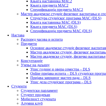
Књига наставника МАС2
Књига предмета МАС2
Спецификација предмета МАС2
Мастер академске студије физичког васпитања и сп
Структура студијског програма МАС (DLS)
Књига наставника МАС (DLS)
Књига предмета МАС (DLS)
Спецификација предмета МАС (DLS)
Настава
Распоред часова и испита
Предмети
Основне академске студије физичког васпитањ
Мастер академске студије, физичког васпитањ
Мастер академске студије, физичко васпитање
Консултације
Учење на даљину
Упис године и овера семестра – DLS
Online пријава испита – DLS студијски прогр
Пријава завршног мастер рада – DLS
Упис дела студијског програма – DLS
Студенти
Студентски парламент
Студент продекан
Мобилност студената
Алумни клуб