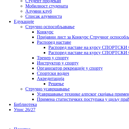
Студент продекан
Мобилност студената
Алумни клуб
Списак алумниста
Едукације
Стручно оспособљавање
Конкурс
Пријавни лист за Конкурс Стручног оспособ
Распоред наставе
Распоред наставе на курсу СПОРТСК
Распоред наставе на курсу СПОРТС
Тренер у спорту
Инструктор у спорту
Организатор рекреације у спорту
Спортски водич
Акредитација
Решење
Стручно усавршавање
Усавршавање технике алпског скијања приме
Примена статистичких поступака у циљу праћ
Библиотека
Упис 26/27