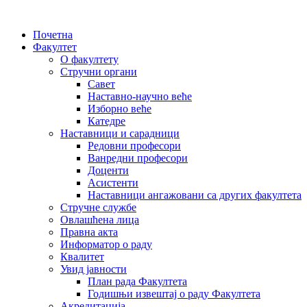
Почетна
Факултет
О факултету
Стручни органи
Савет
Наставно-научно веће
Изборно веће
Катедре
Наставници и сарадници
Редовни професори
Ванредни професори
Доценти
Асистенти
Наставници ангажовани са других факултета
Стручне службе
Овлашћена лица
Правна акта
Информатор о раду
Квалитет
Увид јавности
План рада Факултета
Годишњи извештај о раду Факултета
Акредитација