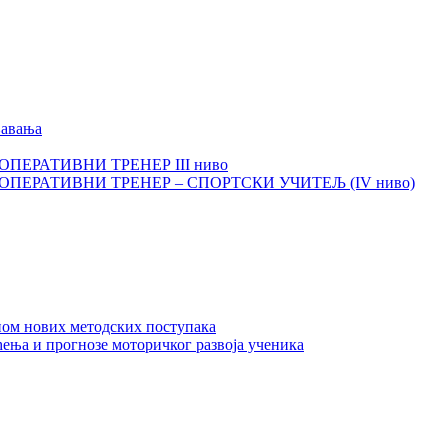
љавања
И ОПЕРАТИВНИ ТРЕНЕР III ниво
КИ ОПЕРАТИВНИ ТРЕНЕР – СПОРТСКИ УЧИТЕЉ (IV ниво)
ном нових методских поступака
ења и прогнозе моторичког развоја ученика