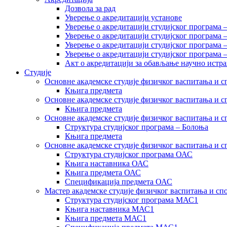
Дозвола за рад
Уверење о акредитацији установе
Уверење о акредитацији студијског програма 
Уверење о акредитацији студијског програма 
Уверење о акредитацији студијског програма 
Уверење о акредитацији студијског програма
Акт о акредитацији за обављање научно истр
Студије
Основне академске студије физичког васпитања и сп
Књига предмета
Основне академске студије физичког васпитања и сп
Књига предмета
Основне академске студије физичког васпитања и с
Структура студијског програма – Болоња
Књига предмета
Основне академске студије физичког васпитања и с
Структура студијског програма ОАС
Књига наставника ОАС
Књига предмета ОАС
Спецификација предмета ОАС
Мастер академске студије физичког васпитања и сп
Структура студијског програма МАС1
Књига наставника МАС1
Књига предмета МАС1