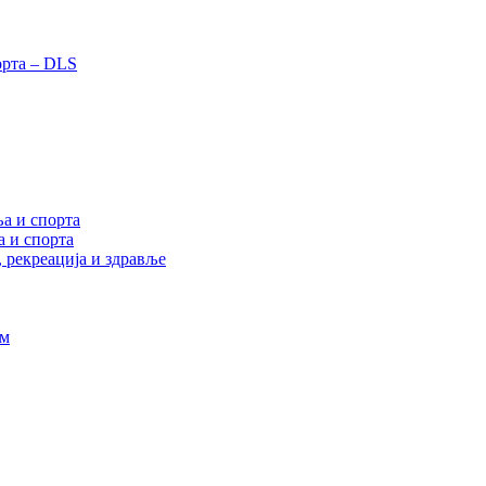
орта – DLS
а и спорта
а и спорта
, рекреација и здравље
ам