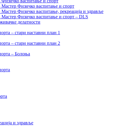
– Физичко васпитање и спорт
– Мастер Физичко васпитање и спорт
– Мастер Физичко васпитање, рекреација и здравље
 – Мастер Физичко васпитање и спорт – DLS
аживачке делатности
орта – стари наставни план 1
орта – стари наставни план 2
порта – Болоња
порта
орта
еација и здравље