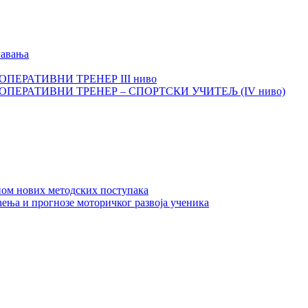
љавања
И ОПЕРАТИВНИ ТРЕНЕР III ниво
КИ ОПЕРАТИВНИ ТРЕНЕР – СПОРТСКИ УЧИТЕЉ (IV ниво)
ном нових методских поступака
ења и прогнозе моторичког развоја ученика