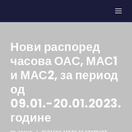
Нови распоред
часова ОАС, МАС1
и МАС2, за период
од
09.01.-20.01.2023.
године