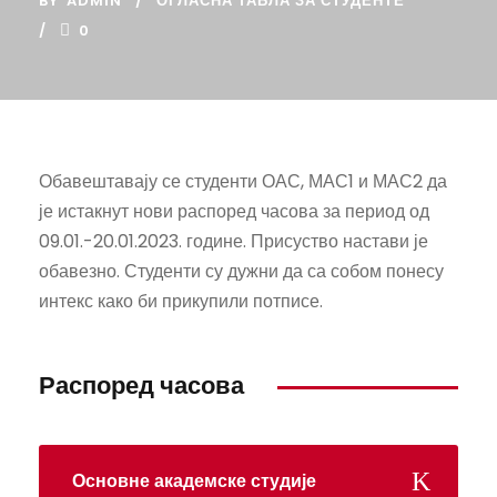
BY
ADMIN
ОГЛАСНА ТАБЛА ЗА СТУДЕНТЕ
0
Обавештавају се студенти ОАС, МАС1 и МАС2 да
је истакнут нови распоред часова за период од
09.01.-20.01.2023. године. Присуство настави је
обавезно. Студенти су дужни да са собом понесу
интекс како би прикупили потписе.
Распоред часова
Основне академске студије