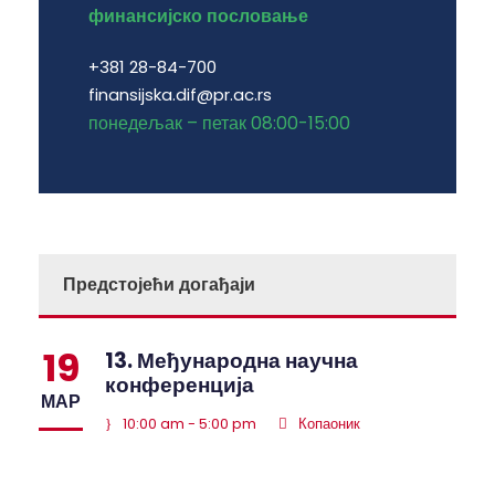
финансијско пословање
+381 28-84-700
finansijska.dif@pr.ac.rs
понедељак – петак 08:00-15:00
Предстојећи догађаји
19
13. Међународна научна
конференција
МАР
10:00 am - 5:00 pm
Копаоник