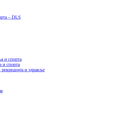
орта – DLS
а и спорта
а и спорта
, рекреација и здравље
ам