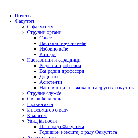
Почетна
Факултет
О факултету
Стручни органи
Савет
Наставно-научно веће
Изборно веће
Катедре
Наставници и сарадници
Редовни професори
Ванредни професори
Доценти
Асистенти
Наставници ангажовани са других факултета
Стручне службе
Овлашћена лица
Правна акта
Информатор о раду
Квалитет
Увид јавности
План рада Факултета
Годишњи извештај о раду Факултета
Акредитација