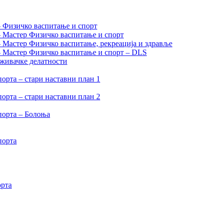
– Физичко васпитање и спорт
– Мастер Физичко васпитање и спорт
– Мастер Физичко васпитање, рекреација и здравље
 – Мастер Физичко васпитање и спорт – DLS
аживачке делатности
орта – стари наставни план 1
орта – стари наставни план 2
порта – Болоња
порта
орта