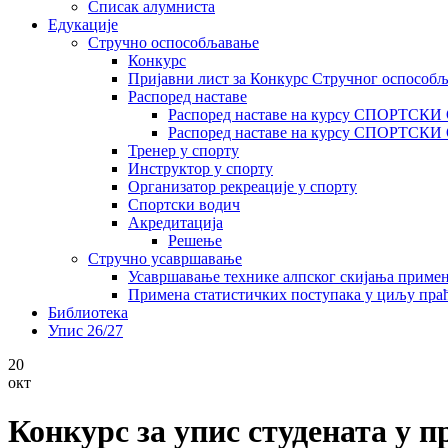
Списак алумниста
Едукације
Стручно оспособљавање
Конкурс
Пријавни лист за Конкурс Стручног оспособ
Распоред наставе
Распоред наставе на курсу СПОРТСК
Распоред наставе на курсу СПОРТС
Тренер у спорту
Инструктор у спорту
Организатор рекреације у спорту
Спортски водич
Акредитација
Решење
Стручно усавршавање
Усавршавање технике алпског скијања приме
Примена статистичких поступака у циљу праћ
Библиотека
Упис 26/27
20
окт
Конкурс за упис студената у 