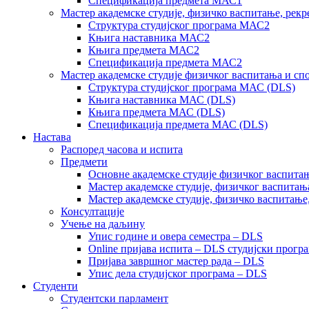
Спецификација предмета МАС1
Мастер академске студије, физичко васпитање, рекр
Структура студијског програма МАС2
Књига наставника МАС2
Књига предмета МАС2
Спецификација предмета МАС2
Мастер академске студије физичког васпитања и сп
Структура студијског програма МАС (DLS)
Књига наставника МАС (DLS)
Књига предмета МАС (DLS)
Спецификација предмета МАС (DLS)
Настава
Распоред часова и испита
Предмети
Основне академске студије физичког васпитањ
Мастер академске студије, физичког васпитањ
Мастер академске студије, физичко васпитање
Консултације
Учење на даљину
Упис године и овера семестра – DLS
Online пријава испита – DLS студијски прогр
Пријава завршног мастер рада – DLS
Упис дела студијског програма – DLS
Студенти
Студентски парламент