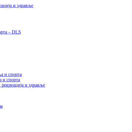
еација и здравље
орта – DLS
а и спорта
а и спорта
, рекреација и здравље
ам