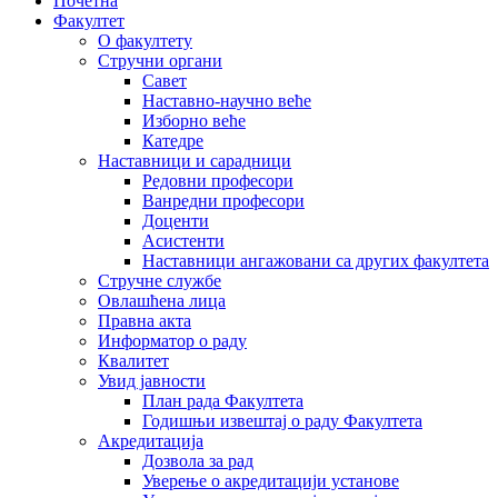
Почетна
Факултет
О факултету
Стручни органи
Савет
Наставно-научно веће
Изборно веће
Катедре
Наставници и сарадници
Редовни професори
Ванредни професори
Доценти
Асистенти
Наставници ангажовани са других факултета
Стручне службе
Овлашћена лица
Правна акта
Информатор о раду
Квалитет
Увид јавности
План рада Факултета
Годишњи извештај о раду Факултета
Акредитација
Дозвола за рад
Уверење о акредитацији установе