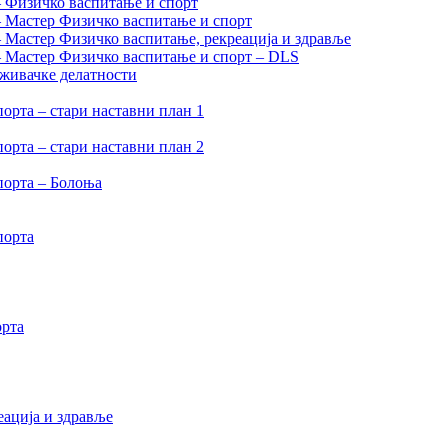
– Физичко васпитање и спорт
– Мастер Физичко васпитање и спорт
– Мастер Физичко васпитање, рекреација и здравље
 – Мастер Физичко васпитање и спорт – DLS
аживачке делатности
орта – стари наставни план 1
орта – стари наставни план 2
порта – Болоња
порта
орта
еација и здравље