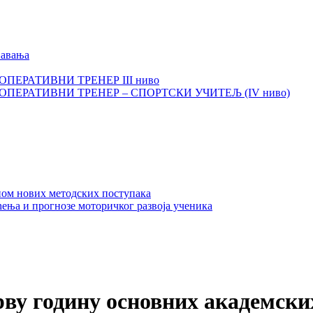
љавања
И ОПЕРАТИВНИ ТРЕНЕР III ниво
КИ ОПЕРАТИВНИ ТРЕНЕР – СПОРТСКИ УЧИТЕЉ (IV ниво)
ном нових методских поступака
ења и прогнозе моторичког развоја ученика
прву годину основних академски