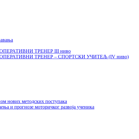
љавања
И ОПЕРАТИВНИ ТРЕНЕР III ниво
КИ ОПЕРАТИВНИ ТРЕНЕР – СПОРТСКИ УЧИТЕЉ (IV ниво)
ном нових методских поступака
ења и прогнозе моторичког развоја ученика