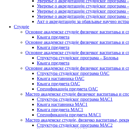
Уверење о акредитацији студијског програма 
Уверење о акредитацији студијског програма 
Уверење о акредитацији студијског програма 
Уверење о акредитацији студијског програма
Акт о акредитацији за обављање научно истр
Студије
Основне академске студије физичког васпитања и сп
Књига предмета
Основне академске студије физичког васпитања и сп
Књига предмета
Основне академске студије физичког васпитања и с
Структура студијског програма – Болоња
Књига предмета
Основне академске студије физичког васпитања и с
Структура студијског програма ОАС
Књига наставника ОАС
Књига предмета ОАС
Спецификација предмета ОАС
Мастер академске студије физичког васпитања и сп
Структура студијског програма МАС1
Књига наставника МАС1
Књига предмета МАС1
Спецификација предмета МАС1
Мастер академске студије, физичко васпитање, рекр
Структура студијског програма МАС2