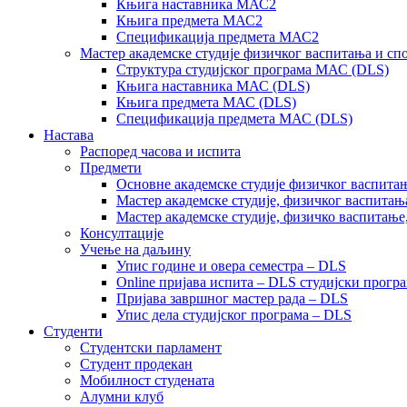
Књига наставника МАС2
Књига предмета МАС2
Спецификација предмета МАС2
Мастер академске студије физичког васпитања и сп
Структура студијског програма МАС (DLS)
Књига наставника МАС (DLS)
Књига предмета МАС (DLS)
Спецификација предмета МАС (DLS)
Настава
Распоред часова и испита
Предмети
Основне академске студије физичког васпитањ
Мастер академске студије, физичког васпитањ
Мастер академске студије, физичко васпитање
Консултације
Учење на даљину
Упис године и овера семестра – DLS
Online пријава испита – DLS студијски прогр
Пријава завршног мастер рада – DLS
Упис дела студијског програма – DLS
Студенти
Студентски парламент
Студент продекан
Мобилност студената
Алумни клуб