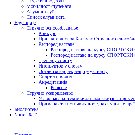
Студент продекан
Мобилност студената
Алумни клуб
Списак алумниста
Едукације
Стручно оспособљавање
Конкурс
Пријавни лист за Конкурс Стручног оспособ
Распоред наставе
Распоред наставе на курсу СПОРТСК
Распоред наставе на курсу СПОРТС
Тренер у спорту
Инструктор у спорту
Организатор рекреације у спорту
Спортски водич
Акредитација
Решење
Стручно усавршавање
Усавршавање технике алпског скијања приме
Примена статистичких поступака у циљу праћ
Библиотека
Упис 26/27