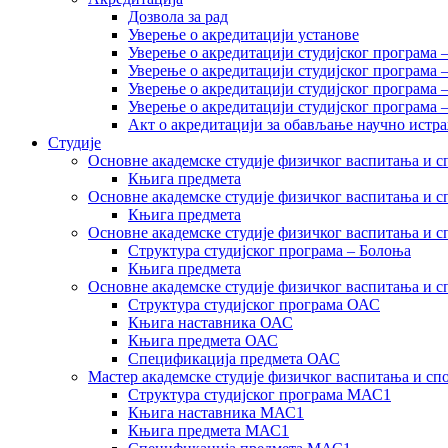
Дозвола за рад
Уверење о акредитацији установе
Уверење о акредитацији студијског програма 
Уверење о акредитацији студијског програма 
Уверење о акредитацији студијског програма 
Уверење о акредитацији студијског програма
Акт о акредитацији за обављање научно истр
Студије
Основне академске студије физичког васпитања и сп
Књига предмета
Основне академске студије физичког васпитања и сп
Књига предмета
Основне академске студије физичког васпитања и с
Структура студијског програма – Болоња
Књига предмета
Основне академске студије физичког васпитања и с
Структура студијског програма ОАС
Књига наставника ОАС
Књига предмета ОАС
Спецификација предмета ОАС
Мастер академске студије физичког васпитања и сп
Структура студијског програма МАС1
Књига наставника МАС1
Књига предмета МАС1