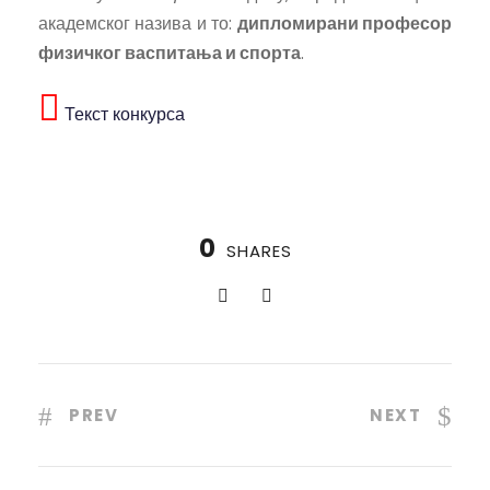
академског назива и то:
дипломирани професор
физичког васпитања и спорта
.
Текст конкурса
0
SHARES
PREV
NEXT