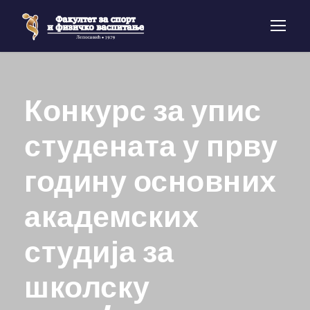
Конкурс за упис
студената у прву
годину основних
академских
студија за
школску