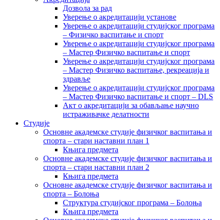
Дозвола за рад
Уверење о акредитацији установе
Уверење о акредитацији студијског програма
– Физичко васпитање и спорт
Уверење о акредитацији студијског програма
– Мастер Физичко васпитање и спорт
Уверење о акредитацији студијског програма
– Мастер Физичко васпитање, рекреација и
здравље
Уверење о акредитацији студијског програма
– Мастер Физичко васпитање и спорт – DLS
Акт о акредитацији за обављање научно
истраживачке делатности
Студије
Основне академске студије физичког васпитања и
спорта – стари наставни план 1
Књига предмета
Основне академске студије физичког васпитања и
спорта – стари наставни план 2
Књига предмета
Основне академске студије физичког васпитања и
спорта – Болоња
Структура студијског програма – Болоња
Књига предмета