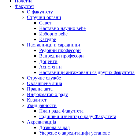
Почетна
Факултет
О факултету
Стручни органи
Савет
Наставно-научно веће
Изборно веће
Катедре
Наставници и сарадници
Редовни професори
Ванредни професори
Доценти
Асистенти
Наставници ангажовани са других факултета
Стручне службе
Овлашћена лица
Правна акта
Информатор о раду
Квалитет
Увид јавности
План рада Факултета
Годишњи извештај о раду Факултета
Акредитација
Дозвола за рад
Уверење о акредитацији установе