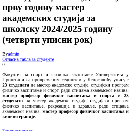
прву годину мастер
академских студија за
школску 2024/2025 годину
(четврти уписни рок)
By
admin
Огласна табла за студенте
0
Факултет за спорт и физичко васпитање Универзитета у
Приштини са привременим седиштем у Лепосавићу уписује
23 студената
на мастер академске студије, студијски програм
физичко васпитање и спорт, ради стицања академског назива:
мастер професор физичког васпитања и спорта
и
23
студената
на мастер академске студије, студијски програм
физичко васпитање, рекреација и здравље, ради стицања
академског назива:
мастер професор физичког васпитања и
кинезитерапије
.