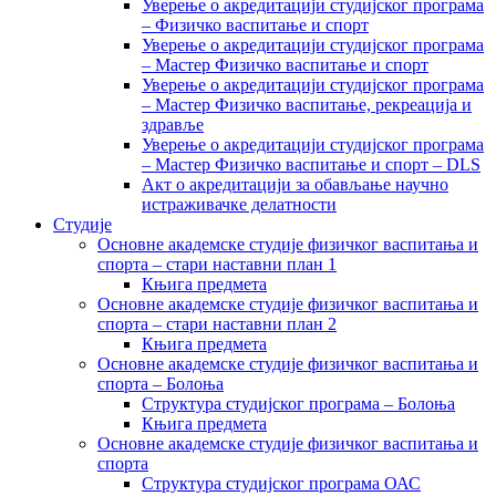
Уверење о акредитацији студијског програма
– Физичко васпитање и спорт
Уверење о акредитацији студијског програма
– Мастер Физичко васпитање и спорт
Уверење о акредитацији студијског програма
– Мастер Физичко васпитање, рекреација и
здравље
Уверење о акредитацији студијског програма
– Мастер Физичко васпитање и спорт – DLS
Акт о акредитацији за обављање научно
истраживачке делатности
Студије
Основне академске студије физичког васпитања и
спорта – стари наставни план 1
Књига предмета
Основне академске студије физичког васпитања и
спорта – стари наставни план 2
Књига предмета
Основне академске студије физичког васпитања и
спорта – Болоња
Структура студијског програма – Болоња
Књига предмета
Основне академске студије физичког васпитања и
спорта
Структура студијског програма ОАС