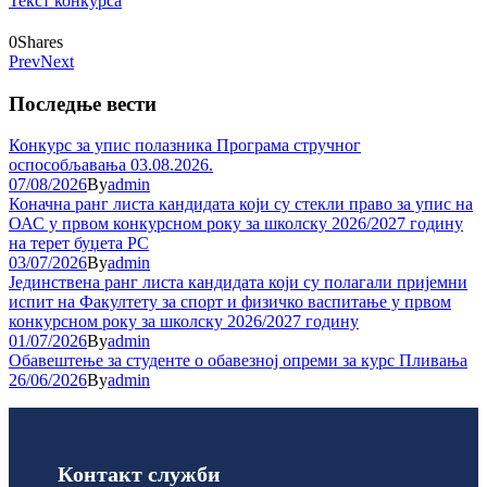
Текст конкурса
0
Shares
Prev
Next
Последње вести
Конкурс за упис полазника Програма стручног
оспособљавања 03.08.2026.
07/08/2026
By
admin
Коначна ранг листа кандидата који су стекли право за упис на
ОАС у првом конкурсном року за школску 2026/2027 годину
на терет буџета РС
03/07/2026
By
admin
Јединствена ранг листа кандидата који су полагали пријемни
испит на Факултету за спорт и физичко васпитање у првом
конкурсном року за школску 2026/2027 годину
01/07/2026
By
admin
Обавештење за студенте о обавезној опреми за курс Пливања
26/06/2026
By
admin
Контакт служби