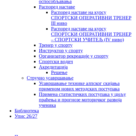
оспособљавања
Распоред наставе
Распоред наставе на курсу
СПОРТСКИ ОПЕРАТИВНИ ТРЕНЕР
III ниво
Распоред наставе на курсу
СПОРТСКИ ОПЕРАТИВНИ ТРЕНЕР
– СПОРТСКИ УЧИТЕЉ (IV ниво)
Тренер у спорту
Инструктор у спорту
Организатор рекреације у спорту
Спортски водич
Акредитација
Решење
Стручно усавршавање
Усавршавање технике алпског скијања
применом нових методских поступака
Примена статистичких поступака у циљу
праћења и прогнозе моторичког развоја
ученика
Библиотека
Упис 26/27