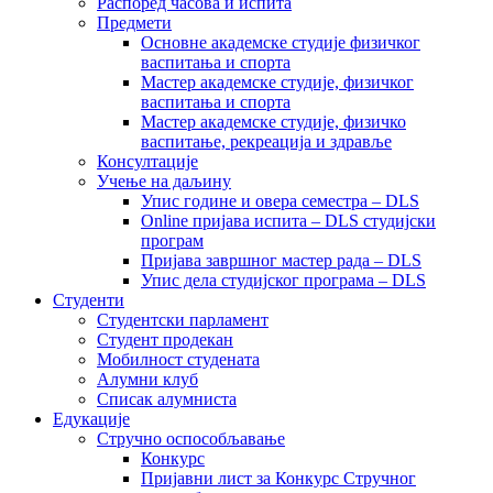
Распоред часова и испита
Предмети
Основне академске студије физичког
васпитања и спорта
Мастер академске студије, физичког
васпитања и спорта
Мастер академске студије, физичко
васпитање, рекреација и здравље
Консултације
Учење на даљину
Упис године и овера семестра – DLS
Online пријава испита – DLS студијски
програм
Пријава завршног мастер рада – DLS
Упис дела студијског програма – DLS
Студенти
Студентски парламент
Студент продекан
Мобилност студената
Алумни клуб
Списак алумниста
Едукације
Стручно оспособљавање
Конкурс
Пријавни лист за Конкурс Стручног