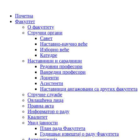
Почетна
Факултет
О факултету
Стручни органи
Савет
Наставно-научно веће
Изборно веће
Катедре
Наставници и сарадници
Редовни професори
Ванредни професори
Доценти
Асистенти
Наставници ангажовани са других факултета
Стручне службе
Овлашћена лица
Правна акта
Информатор о раду
Квалитет
Увид јавности
План рада Факултета
Годишњи извештај о раду Факултета
Акредитација