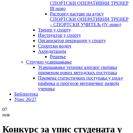
СПОРТСКИ ОПЕРАТИВНИ ТРЕНЕР
III ниво
Распоред наставе на курсу
СПОРТСКИ ОПЕРАТИВНИ ТРЕНЕР
– СПОРТСКИ УЧИТЕЉ (IV ниво)
Тренер у спорту
Инструктор у спорту
Организатор рекреације у спорту
Спортски водич
Акредитација
Решење
Стручно усавршавање
Усавршавање технике алпског скијања
применом нових методских поступака
Примена статистичких поступака у циљу
праћења и прогнозе моторичког развоја
ученика
Библиотека
Упис 26/27
07
нов
Конкурс за упис студената у