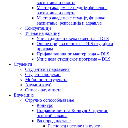
васпитања и спорта
Мастер академске студије, физичког
васпитања и спорта
Мастер академске студије, физичко
васпитање, рекреација и здравље
Консултације
Учење на даљину
Упис године и овера семестра – DLS
Online пријава испита – DLS студијски
програм
Пријава завршног мастер рада – DLS
Упис дела студијског програма – DLS
Студенти
Студентски парламент
Студент продекан
Мобилност студената
Алумни клуб
Списак алумниста
Едукације
Стручно оспособљавање
Конкурс
Пријавни лист за Конкурс Стручног
оспособљавања
Распоред наставе
Распоред наставе на курсу