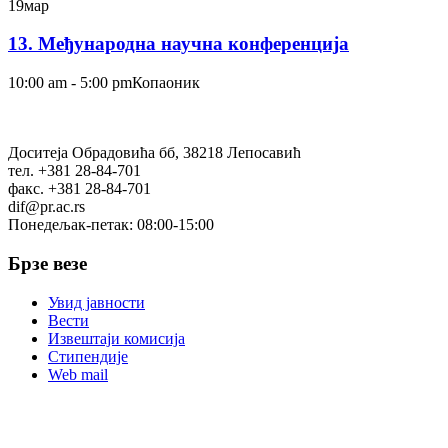
19
мар
13. Међународна научна конференција
10:00 am - 5:00 pm
Копаоник
Доситеја Обрадовића бб, 38218 Лепосавић
тел. +381 28-84-701
факс. +381 28-84-701
dif@pr.ac.rs
Понедељак-петак: 08:00-15:00
Брзе везе
Увид јавности
Вести
Извештаји комисија
Стипендије
Web mail