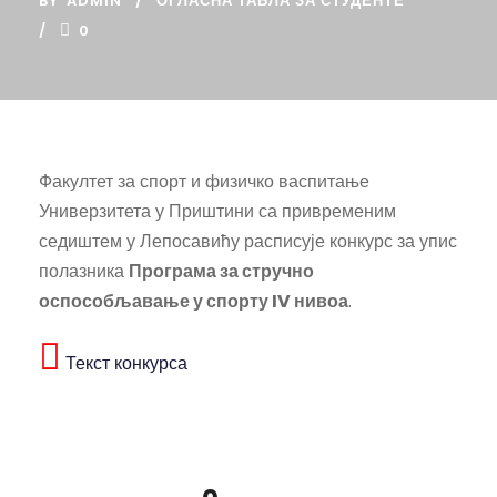
BY
ADMIN
ОГЛАСНА ТАБЛА ЗА СТУДЕНТЕ
0
Факултет за спорт и физичко васпитање
Универзитета у Приштини са привременим
седиштем у Лепосавићу расписује конкурс за упис
полазника
Програма за стручно
оспособљавање у спорту IV нивоа
.
Текст конкурса