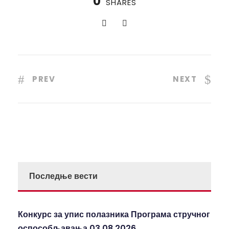
0
SHARES
PREV
NEXT
Последње вести
Конкурс за упис полазника Програма стручног
оспособљавања 03.08.2026.