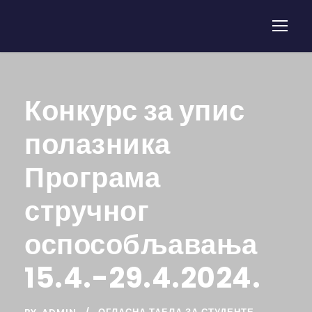
Конкурс за упис
полазника
Програма
стручног
оспособљавања
15.4.-29.4.2024.