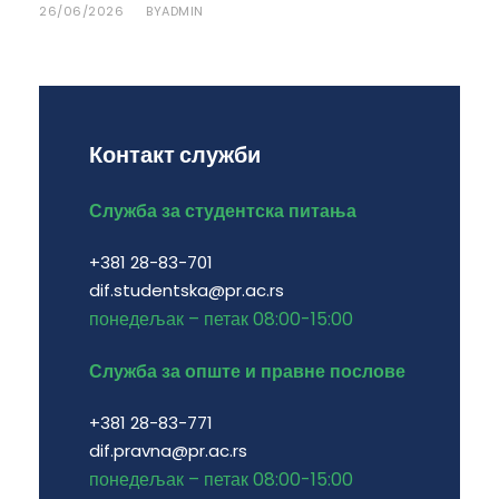
26/06/2026
ADMIN
BY
Контакт служби
Служба за студентска питања
+381 28-83-701
dif.studentska@pr.ac.rs
понедељак – петак 08:00-15:00
Служба за опште и правне послове
+381 28-83-771
dif.pravna@pr.ac.rs
понедељак – петак 08:00-15:00