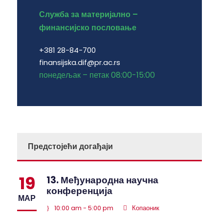
Служба за материјално –
финансијско пословање
+381 28-84-700
finansijska.dif@pr.ac.rs
понедељак – петак 08:00-15:00
Предстојећи догађаји
19
13. Међународна научна
конференција
МАР
10:00 am - 5:00 pm
Копаоник