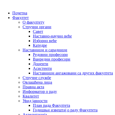
Почетна
Факултет
О факултету
Стручни органи
Савет
Наставно-научно веће
Изборно веће
Катедре
Наставници и сарадници
Редовни професори
Ванредни професори
Доценти
Асистенти
Наставници ангажовани са других факултета
Стручне службе
Овлашћена лица
Правна акта
Информатор о раду
Квалитет
Увид јавности
План рада Факултета
Годишњи извештај о раду Факултета
Акредитација