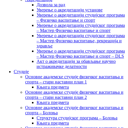
Дозвола за рад
Уверење о акредитацији установе
Уверење о акредитацији студијског програма
– Физичко васпитање и спорт
Уверење о акредитацији студијског програма
– Мастер Физичко васпитање и спорт
Уверење о акредитацији студијског програма
– Мастер Физичко васпитање, рекреација и
здравље
Уверење о акредитацији студијског програма
– Мастер Физичко васпитање и спорт – DLS
Акт о акредитацији за обављање научно
истраживачке делатности
Студије
Основне академске студије физичког васпитања и
спорта – стари наставни план 1
Књига предмета
Основне академске студије физичког васпитања и
спорта – стари наставни план 2
Књига предмета
Основне академске студије физичког васпитања и
спорта – Болоња
Структура студијског програма – Болоња
Књига предмета