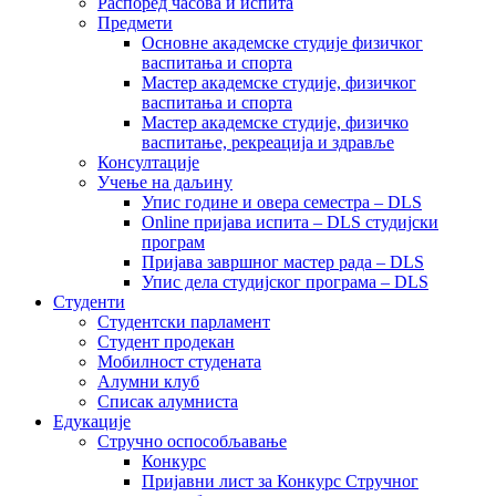
Распоред часова и испита
Предмети
Основне академске студије физичког
васпитања и спорта
Мастер академске студије, физичког
васпитања и спорта
Мастер академске студије, физичко
васпитање, рекреација и здравље
Консултације
Учење на даљину
Упис године и овера семестра – DLS
Online пријава испита – DLS студијски
програм
Пријава завршног мастер рада – DLS
Упис дела студијског програма – DLS
Студенти
Студентски парламент
Студент продекан
Мобилност студената
Алумни клуб
Списак алумниста
Едукације
Стручно оспособљавање
Конкурс
Пријавни лист за Конкурс Стручног