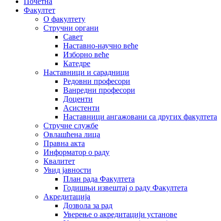
Почетна
Факултет
О факултету
Стручни органи
Савет
Наставно-научно веће
Изборно веће
Катедре
Наставници и сарадници
Редовни професори
Ванредни професори
Доценти
Асистенти
Наставници ангажовани са других факултета
Стручне службе
Овлашћена лица
Правна акта
Информатор о раду
Квалитет
Увид јавности
План рада Факултета
Годишњи извештај о раду Факултета
Акредитација
Дозвола за рад
Уверење о акредитацији установе