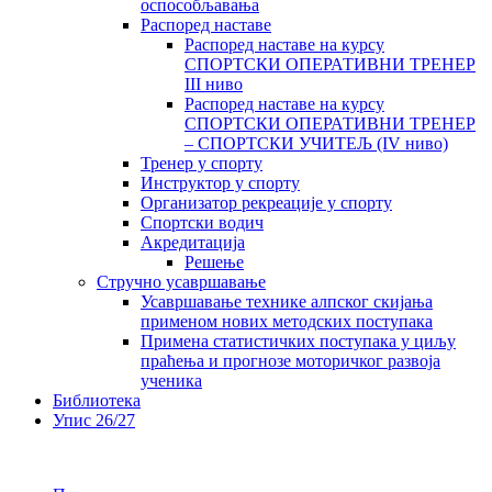
оспособљавања
Распоред наставе
Распоред наставе на курсу
СПОРТСКИ ОПЕРАТИВНИ ТРЕНЕР
III ниво
Распоред наставе на курсу
СПОРТСКИ ОПЕРАТИВНИ ТРЕНЕР
– СПОРТСКИ УЧИТЕЉ (IV ниво)
Тренер у спорту
Инструктор у спорту
Организатор рекреације у спорту
Спортски водич
Акредитација
Решење
Стручно усавршавање
Усавршавање технике алпског скијања
применом нових методских поступака
Примена статистичких поступака у циљу
праћења и прогнозе моторичког развоја
ученика
Библиотека
Упис 26/27