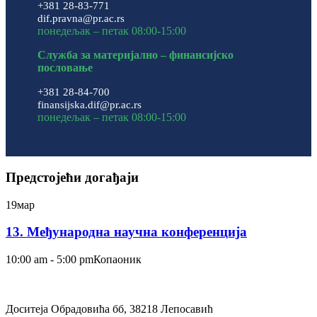
+381 28-83-771
dif.pravna@pr.ac.rs
понедељак – петак 08:00-15:00
Служба за материјално – финансијско
пословање
+381 28-84-700
finansijska.dif@pr.ac.rs
понедељак – петак 08:00-15:00
Предстојећи догађаји
19
мар
13. Међународна научна конференција
10:00 am - 5:00 pm
Копаоник
Доситеја Обрадовића бб, 38218 Лепосавић