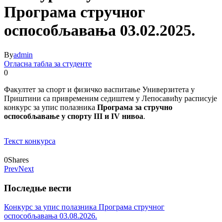
Програма стручног
оспособљавања 03.02.2025.
By
admin
Огласна табла за студенте
0
Факултет за спорт и физичко васпитање Универзитета у
Приштини са привременим седиштем у Лепосавићу расписује
конкурс за упис полазника
Програма за стручно
оспособљавање у спорту III и IV нивоа
.
Текст конкурса
0
Shares
Prev
Next
Последње вести
Конкурс за упис полазника Програма стручног
оспособљавања 03.08.2026.