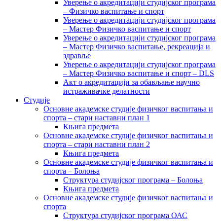
Уверење о акредитацији студијског програма
– Физичко васпитање и спорт
Уверење о акредитацији студијског програма
– Мастер Физичко васпитање и спорт
Уверење о акредитацији студијског програма
– Мастер Физичко васпитање, рекреација и
здравље
Уверење о акредитацији студијског програма
– Мастер Физичко васпитање и спорт – DLS
Акт о акредитацији за обављање научно
истраживачке делатности
Студије
Основне академске студије физичког васпитања и
спорта – стари наставни план 1
Књига предмета
Основне академске студије физичког васпитања и
спорта – стари наставни план 2
Књига предмета
Основне академске студије физичког васпитања и
спорта – Болоња
Структура студијског програма – Болоња
Књига предмета
Основне академске студије физичког васпитања и
спорта
Структура студијског програма ОАС