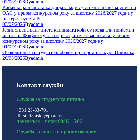
07/08/2026
By
admin
Коначна ранг листа кандидата који су стекли право за упис на
ОАС у првом конкурсном року за школску 2026/2027 годину
на терет буџета РС
03/07/2026
By
admin
Јединствена ранг листа кандидата који су полагали пријемни
испит на Факултету за спорт и физичко васпитање у првом
конкурсном року за школску 2026/2027 годину
01/07/2026
By
admin
Обавештење за студенте о обавезној опреми за курс Пливања
26/06/2026
By
admin
Контакт служби
Служба за студентска питања
+381 28-83-701
dif.studentska@pr.ac.rs
понедељак – петак 08:00-15:00
Служба за опште и правне послове