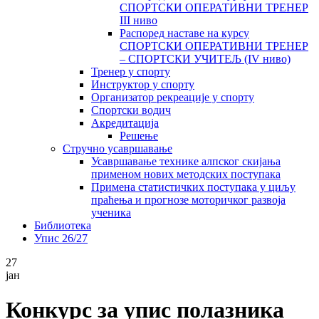
СПОРТСКИ ОПЕРАТИВНИ ТРЕНЕР
III ниво
Распоред наставе на курсу
СПОРТСКИ ОПЕРАТИВНИ ТРЕНЕР
– СПОРТСКИ УЧИТЕЉ (IV ниво)
Тренер у спорту
Инструктор у спорту
Организатор рекреације у спорту
Спортски водич
Акредитација
Решење
Стручно усавршавање
Усавршавање технике алпског скијања
применом нових методских поступака
Примена статистичких поступака у циљу
праћења и прогнозе моторичког развоја
ученика
Библиотека
Упис 26/27
27
јан
Конкурс за упис полазника