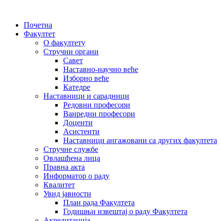
Почетна
Факултет
О факултету
Стручни органи
Савет
Наставно-научно веће
Изборно веће
Катедре
Наставници и сарадници
Редовни професори
Ванредни професори
Доценти
Асистенти
Наставници ангажовани са других факултета
Стручне службе
Овлашћена лица
Правна акта
Информатор о раду
Квалитет
Увид јавности
План рада Факултета
Годишњи извештај о раду Факултета
Акредитација