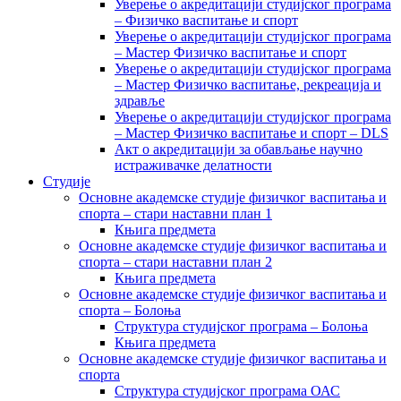
Уверење о акредитацији студијског програма
– Физичко васпитање и спорт
Уверење о акредитацији студијског програма
– Мастер Физичко васпитање и спорт
Уверење о акредитацији студијског програма
– Мастер Физичко васпитање, рекреација и
здравље
Уверење о акредитацији студијског програма
– Мастер Физичко васпитање и спорт – DLS
Акт о акредитацији за обављање научно
истраживачке делатности
Студије
Основне академске студије физичког васпитања и
спорта – стари наставни план 1
Књига предмета
Основне академске студије физичког васпитања и
спорта – стари наставни план 2
Књига предмета
Основне академске студије физичког васпитања и
спорта – Болоња
Структура студијског програма – Болоња
Књига предмета
Основне академске студије физичког васпитања и
спорта
Структура студијског програма ОАС