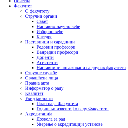
Почетна
Факултет
О факултету
Стручни органи
Савет
Наставно-научно веће
Изборно веће
Катедре
Наставници и сарадници
Редовни професори
Ванредни професори
Доценти
Асистенти
Наставници ангажовани са других факултета
Стручне службе
Овлашћена лица
Правна акта
Информатор о раду
Квалитет
Увид јавности
План рада Факултета
Годишњи извештај о раду Факултета
Акредитација
Дозвола за рад
Уверење о акредитацији установе