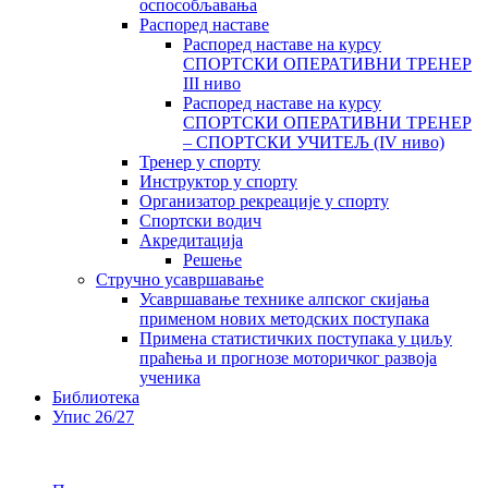
оспособљавања
Распоред наставе
Распоред наставе на курсу
СПОРТСКИ ОПЕРАТИВНИ ТРЕНЕР
III ниво
Распоред наставе на курсу
СПОРТСКИ ОПЕРАТИВНИ ТРЕНЕР
– СПОРТСКИ УЧИТЕЉ (IV ниво)
Тренер у спорту
Инструктор у спорту
Организатор рекреације у спорту
Спортски водич
Акредитација
Решење
Стручно усавршавање
Усавршавање технике алпског скијања
применом нових методских поступака
Примена статистичких поступака у циљу
праћења и прогнозе моторичког развоја
ученика
Библиотека
Упис 26/27