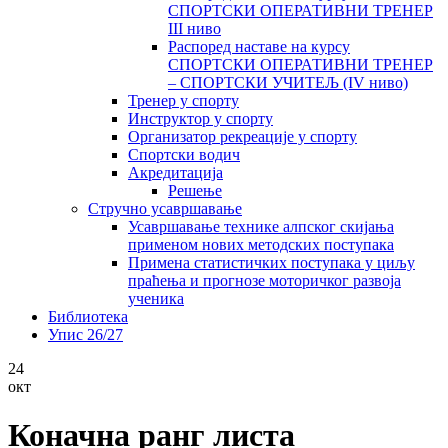
СПОРТСКИ ОПЕРАТИВНИ ТРЕНЕР
III ниво
Распоред наставе на курсу
СПОРТСКИ ОПЕРАТИВНИ ТРЕНЕР
– СПОРТСКИ УЧИТЕЉ (IV ниво)
Тренер у спорту
Инструктор у спорту
Организатор рекреације у спорту
Спортски водич
Акредитација
Решење
Стручно усавршавање
Усавршавање технике алпског скијања
применом нових методских поступака
Примена статистичких поступака у циљу
праћења и прогнозе моторичког развоја
ученика
Библиотека
Упис 26/27
24
окт
Коначна ранг листа