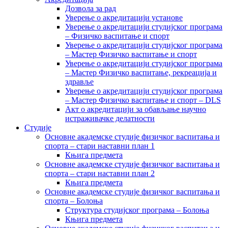
Дозвола за рад
Уверење о акредитацији установе
Уверење о акредитацији студијског програма
– Физичко васпитање и спорт
Уверење о акредитацији студијског програма
– Мастер Физичко васпитање и спорт
Уверење о акредитацији студијског програма
– Мастер Физичко васпитање, рекреација и
здравље
Уверење о акредитацији студијског програма
– Мастер Физичко васпитање и спорт – DLS
Акт о акредитацији за обављање научно
истраживачке делатности
Студије
Основне академске студије физичког васпитања и
спорта – стари наставни план 1
Књига предмета
Основне академске студије физичког васпитања и
спорта – стари наставни план 2
Књига предмета
Основне академске студије физичког васпитања и
спорта – Болоња
Структура студијског програма – Болоња
Књига предмета