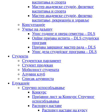
васпитања и спорта
Мастер академске студије, физичког
васпитања и спорта
Мастер академске студије, физичко
васпитање, рекреација и здравље
Консултације
Учење на даљину
Упис године и овера семестра – DLS
Online пријава испита – DLS студијски
програм
Пријава завршног мастер рада – DLS
Упис дела студијског програма – DLS
Студенти
Студентски парламент
Студент продекан
Мобилност студената
Алумни клуб
Списак алумниста
Едукације
Стручно оспособљавање
Конкурс
Пријавни лист за Конкурс Стручног
оспособљавања
Распоред наставе
Распоред наставе на курсу