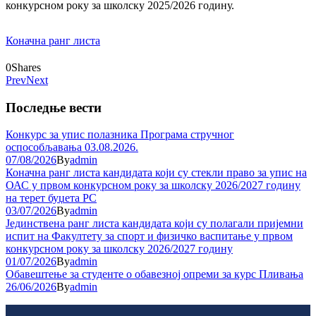
конкурсном року за школску 2025/2026 годину.
Коначна ранг листа
0
Shares
Prev
Next
Последње вести
Конкурс за упис полазника Програма стручног
оспособљавања 03.08.2026.
07/08/2026
By
admin
Коначна ранг листа кандидата који су стекли право за упис на
ОАС у првом конкурсном року за школску 2026/2027 годину
на терет буџета РС
03/07/2026
By
admin
Јединствена ранг листа кандидата који су полагали пријемни
испит на Факултету за спорт и физичко васпитање у првом
конкурсном року за школску 2026/2027 годину
01/07/2026
By
admin
Обавештење за студенте о обавезној опреми за курс Пливања
26/06/2026
By
admin