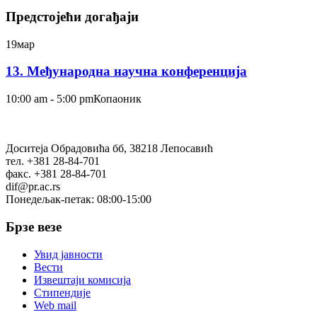
Предстојећи догађаји
19
мар
13. Међународна научна конференција
10:00 am - 5:00 pm
Копаоник
Доситеја Обрадовића бб, 38218 Лепосавић
тел. +381 28-84-701
факс. +381 28-84-701
dif@pr.ac.rs
Понедељак-петак: 08:00-15:00
Брзе везе
Увид јавности
Вести
Извештаји комисија
Стипендије
Web mail