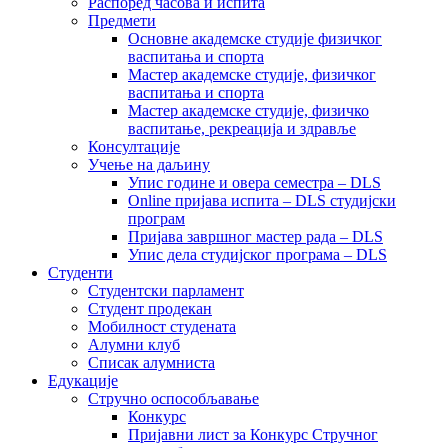
Распоред часова и испита
Предмети
Основне академске студије физичког
васпитања и спорта
Мастер академске студије, физичког
васпитања и спорта
Мастер академске студије, физичко
васпитање, рекреација и здравље
Консултације
Учење на даљину
Упис године и овера семестра – DLS
Online пријава испита – DLS студијски
програм
Пријава завршног мастер рада – DLS
Упис дела студијског програма – DLS
Студенти
Студентски парламент
Студент продекан
Мобилност студената
Алумни клуб
Списак алумниста
Едукације
Стручно оспособљавање
Конкурс
Пријавни лист за Конкурс Стручног