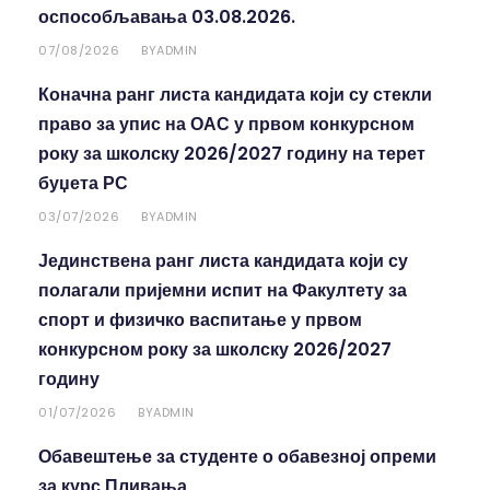
оспособљавања 03.08.2026.
07/08/2026
ADMIN
BY
Коначна ранг листа кандидата који су стекли
право за упис на ОАС у првом конкурсном
року за школску 2026/2027 годину на терет
буџета РС
03/07/2026
ADMIN
BY
Јединствена ранг листа кандидата који су
полагали пријемни испит на Факултету за
спорт и физичко васпитање у првом
конкурсном року за школску 2026/2027
годину
01/07/2026
ADMIN
BY
Обавештење за студенте о обавезној опреми
за курс Пливања