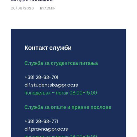
26/06/2026
ADMIN
BY
Контакт служби
Служба за студентска питања
+381 28-83-701
dif.studentska@pr.ac.rs
понедељак – петак 08:00-15:00
Служба за опште и правне послове
+381 28-83-771
dif.pravna@pr.ac.rs
понедељак – петак 08:00-15:00