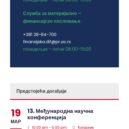
Служба за материјално –
финансијско пословање
+381 28-84-700
finansijska.dif@pr.ac.rs
понедељак – петак 08:00-15:00
Предстојећи догађаји
19
13. Међународна научна
конференција
МАР
10:00 am - 5:00 pm
Копаоник