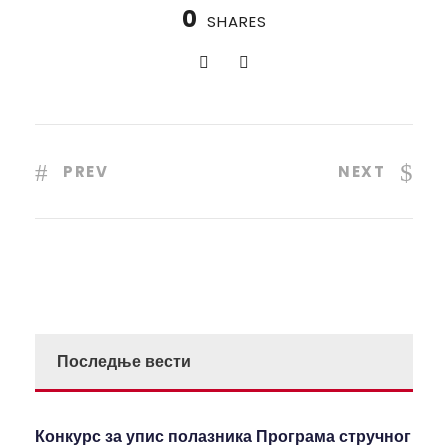
0
SHARES
PREV
NEXT
Последње вести
Конкурс за упис полазника Програма стручног