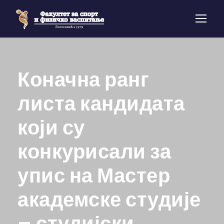
Коначна ранг
листа кандидата
који су
конкурисали за
упис на Мастер
академске студије
– студијски