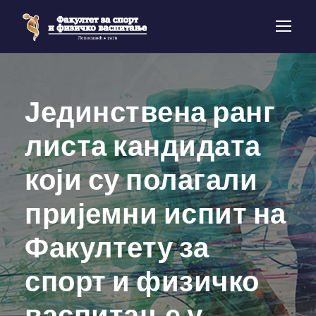
Јединствена ранг
листа кандидата
који су полагали
пријемни испит на
Факултету за
спорт и физичко
васпитање у