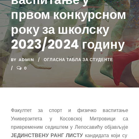
првом конкурсном
року за школску
2023/2024 годину
BY
ADMIN
ОГЛАСНА ТАБЛА ЗА СТУДЕНТЕ
0
Факултет за спорт и физичко васпитање
Универзитета у Косовској Митровици са
привременим седиштем у Лепосавићу објављује
ЈЕДИНСТВЕНУ РАНГ ЛИСТУ
кандидата који су