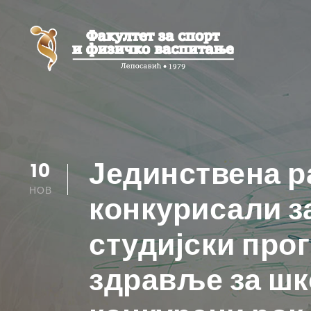
Јединствена ра
10
НОВ
конкурисали за
студијски про
здравље за шк