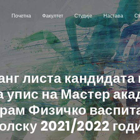
Почетна
Факултет
Студије
Настава
Ст
нг листа кандидата 
 упис на Мастер ака
грам Физичко васпит
олску 2021/2022 годи