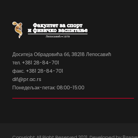
Доситеја Обрадовића бб, 38218 Лепосавић
тел. +381 28-84-701
факс. +381 28-84-701
dif@pr.ac.rs
Понедељак-петак: 08:00-15:00
Copyright All Right Reserved 2021. Developed by Влади