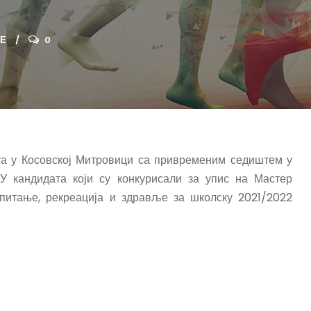
ТЕ
0
та у Косовској Митровици са привременим седиштем у
кандидата који су конкурисали за упис на Мастер
спитање, рекреација и здравље за школску 2021/2022