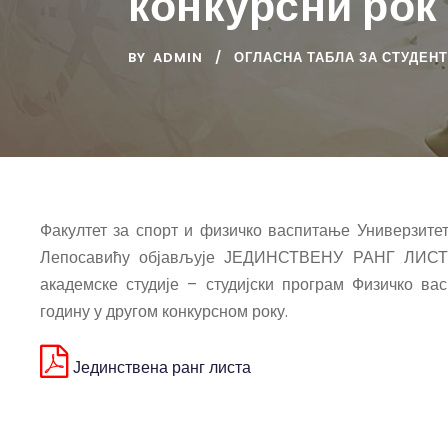
конкурсни рок
BY
ADMIN
ОГЛАСНА ТАБЛА ЗА СТУДЕН
Факултет за спорт и физичко васпитање Универзите
Лепосавићу објављује ЈЕДИНСТВЕНУ РАНГ ЛИСТУ 
академске студије – студијски програм Физичко ва
годину у другом конкурсном року.
Јединствена ранг листа