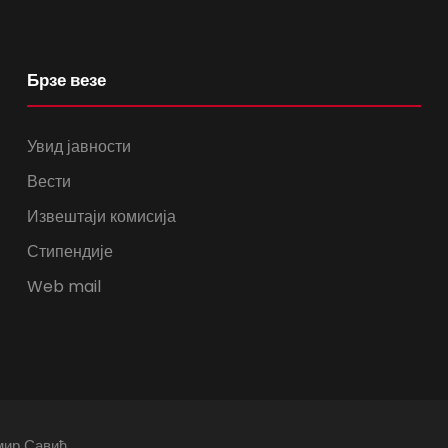
Брзе везе
Увид јавности
Вести
Извештаји комисија
Стипендије
Web mail
мир Савић