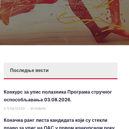
Последње вести
Конкурс за упис полазника Програма стручног
оспособљавања 03.08.2026.
07/08/2026
ADMIN
BY
Коначна ранг листа кандидата који су стекли
право за упис на ОАС у првом конкурсном року