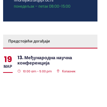
finansijska.dif@pr.ac.rs
понедељак – петак 08:00-15:00
Предстојећи догађаји
19
13. Међународна научна
конференција
МАР
10:00 am - 5:00 pm
Копаоник