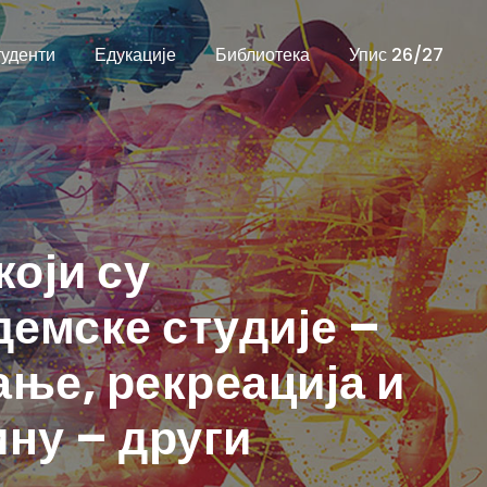
уденти
Едукације
Библиотека
Упис 26/27
који су
демске студије –
ање, рекреација и
ну – други