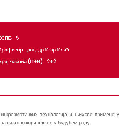
ЕСПБ
5
Професор
доц. др Игор Илић
Број часова (П+В)
2+2
 информатичких технологија и њихове примене у
и за њихово коришћење у будућем раду.