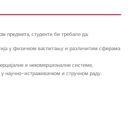
м предмета, студенти би требало да:
огија у физичком васпитању и различитим сферама
омерцијалне и некомерционалне системе,
е у научно-истраживачком и стручном раду.