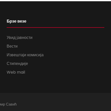
Брзе везе
Увид јавности
Вести
Извештаји комисија
Стипендије
Web mail
мир Савић