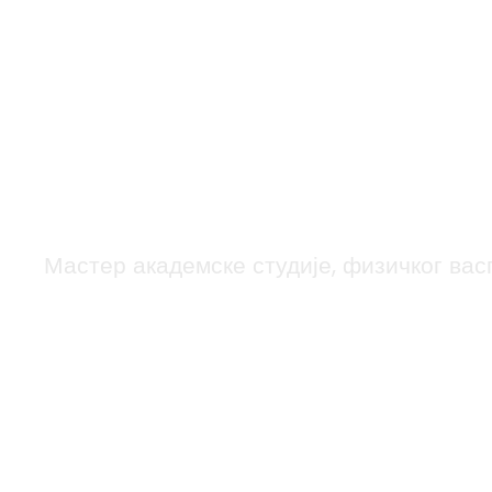
Мастер академске студије, физичког вас
Информатичке т
и спорту