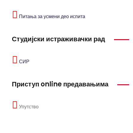
Питања за усмени део испита
Студијски истраживачки рад
СИР
Приступ online предавањима
Упутство