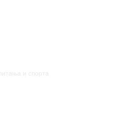
Почетна
Факултет
Студије
Настава
Ст
питања и спорта
ехнологије у физ