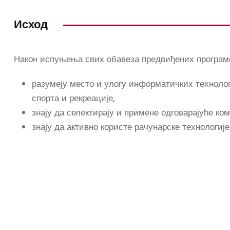
Исход
Након испуњења свих обавеза предвиђених програмо
разумеју место и улогу информатичких технол
спорта и рекреације,
знају да селектирају и примене одговарајуће к
знају да активно користе рачунарске технологиј