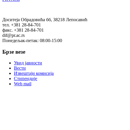
Доситеја Обрадовића бб, 38218 Лепосавић
тел. +381 28-84-701
факс. +381 28-84-701
dif@pr.ac.rs
Понедељак-петак: 08:00-15:00
Брзе везе
Увид јавности
Вести
Извештаји комисија
Стипендије
Web mail