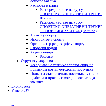
оспособљавања
Распоред наставе
Распоред наставе на курсу
СПОРТСКИ ОПЕРАТИВНИ ТРЕНЕР
III ниво
Распоред наставе на курсу
СПОРТСКИ ОПЕРАТИВНИ ТРЕНЕР
– СПОРТСКИ УЧИТЕЉ (IV ниво)
Тренер у спорту
Инструктор у спорту
Организатор рекреације у спорту
Спортски водич
Акредитација
Решење
Стручно усавршавање
Усавршавање технике алпског скијања
применом нових методских поступака
Примена статистичких поступака у циљу
праћења и прогнозе моторичког развоја
ученика
Библиотека
Упис 26/27