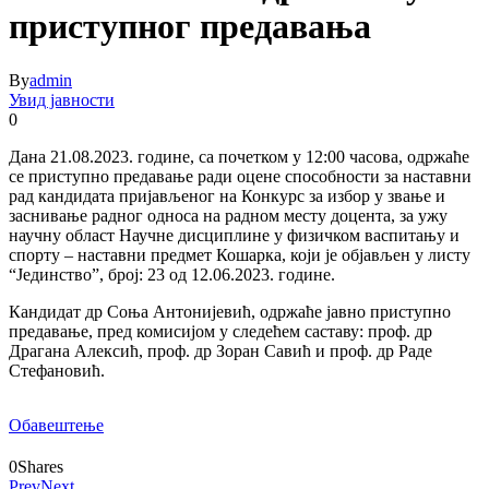
приступног предавања
By
admin
Увид јавности
0
Дана 21.08.2023. године, са почетком у 12:00 часова, одржаће
се приступно предавање ради оцене способности за наставни
рад кандидата пријављеног на Конкурс за избор у звање и
заснивање радног односа на радном месту доцента, за ужу
научну област Научне дисциплине у физичком васпитању и
спорту – наставни предмет Кошарка, који је објављен у листу
“Јединство”, број: 23 од 12.06.2023. године.
Кандидат др Соња Антонијевић, одржаће јавно приступно
предавање, пред комисијом у следећем саставу: проф. др
Драгана Алексић, проф. др Зоран Савић и проф. др Раде
Стефановић.
Обавештење
0
Shares
Prev
Next