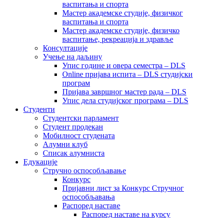
васпитања и спорта
Мастер академске студије, физичког
васпитања и спорта
Мастер академске студије, физичко
васпитање, рекреација и здравље
Консултације
Учење на даљину
Упис године и овера семестра – DLS
Online пријава испита – DLS студијски
програм
Пријава завршног мастер рада – DLS
Упис дела студијског програма – DLS
Студенти
Студентски парламент
Студент продекан
Мобилност студената
Алумни клуб
Списак алумниста
Едукације
Стручно оспособљавање
Конкурс
Пријавни лист за Конкурс Стручног
оспособљавања
Распоред наставе
Распоред наставе на курсу