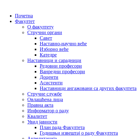
Почетна
Факултет
О факултету
Стручни органи
Савет
Наставно-научно веће
Изборно веће
Катедре
Наставници и сарадници
Редовни професори
Ванредни професори
Доценти
Асистенти
Наставници ангажовани са других факултета
Стручне службе
Овлашћена лица
Правна акта
Информатор о раду
Квалитет
Увид јавности
План рада Факултета
Годишњи извештај о раду Факултета
Акредитација