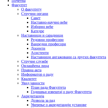
Почетна
Факултет
О факултету
Стручни органи
Савет
Наставно-научно веће
Изборно веће
Катедре
Наставници и сарадници
Редовни професори
Ванредни професори
Доценти
Асистенти
Наставници ангажовани са других факултета
Стручне службе
Овлашћена лица
Правна акта
Информатор о раду
Квалитет
Увид јавности
План рада Факултета
Годишњи извештај о раду Факултета
Акредитација
Дозвола за рад
Уверење о акредитацији установе