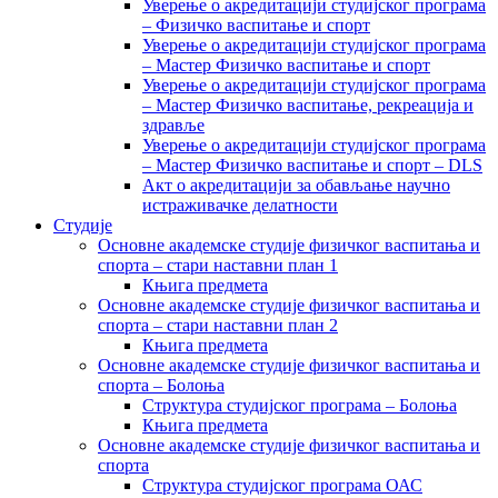
Уверење о акредитацији студијског програма
– Физичко васпитање и спорт
Уверење о акредитацији студијског програма
– Мастер Физичко васпитање и спорт
Уверење о акредитацији студијског програма
– Мастер Физичко васпитање, рекреација и
здравље
Уверење о акредитацији студијског програма
– Мастер Физичко васпитање и спорт – DLS
Акт о акредитацији за обављање научно
истраживачке делатности
Студије
Основне академске студије физичког васпитања и
спорта – стари наставни план 1
Књига предмета
Основне академске студије физичког васпитања и
спорта – стари наставни план 2
Књига предмета
Основне академске студије физичког васпитања и
спорта – Болоња
Структура студијског програма – Болоња
Књига предмета
Основне академске студије физичког васпитања и
спорта
Структура студијског програма ОАС