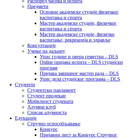
Распоред часова и испита
Предмети
Основне академске студије физичког
васпитања и спорта
Мастер академске студије, физичког
васпитања и спорта
Мастер академске студије, физичко
васпитање, рекреација и здравље
Консултације
Учење на даљину
Упис године и овера семестра – DLS
Online пријава испита – DLS студијски
програм
Пријава завршног мастер рада – DLS
Упис дела студијског програма – DLS
Студенти
Студентски парламент
Студент продекан
Мобилност студената
Алумни клуб
Списак алумниста
Едукације
Стручно оспособљавање
Конкурс
Пријавни лист за Конкурс Стручног