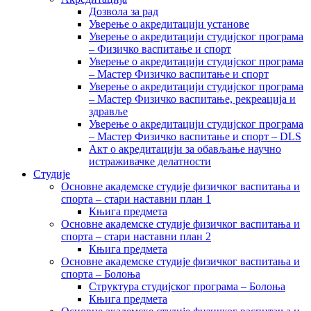
Дозвола за рад
Уверење о акредитацији установе
Уверење о акредитацији студијског програма
– Физичко васпитање и спорт
Уверење о акредитацији студијског програма
– Мастер Физичко васпитање и спорт
Уверење о акредитацији студијског програма
– Мастер Физичко васпитање, рекреација и
здравље
Уверење о акредитацији студијског програма
– Мастер Физичко васпитање и спорт – DLS
Акт о акредитацији за обављање научно
истраживачке делатности
Студије
Основне академске студије физичког васпитања и
спорта – стари наставни план 1
Књига предмета
Основне академске студије физичког васпитања и
спорта – стари наставни план 2
Књига предмета
Основне академске студије физичког васпитања и
спорта – Болоња
Структура студијског програма – Болоња
Књига предмета