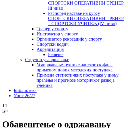
СПОРТСКИ ОПЕРАТИВНИ ТРЕНЕР
III ниво
Распоред наставе на курсу
СПОРТСКИ ОПЕРАТИВНИ ТРЕНЕР
– СПОРТСКИ УЧИТЕЉ (IV ниво)
Тренер у спорту
Инструктор у спорту
Организатор рекреације у спорту
Спортски водич
Акредитација
Решење
Стручно усавршавање
Усавршавање технике алпског скијања
применом нових методских поступака
Примена статистичких поступака у циљу
праћења и прогнозе моторичког развоја
ученика
Библиотека
Упис 26/27
14
јул
Обавештење о одржавању