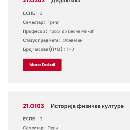
21.O202
Дидактика
ЕСПБ :
3
Семестар :
Трећи
Професор :
проф. др Весна Минић
Статус предмета :
Обавезан
Број часова (П+В) :
1+0
More Detail
21.O103
Историја физичке културе
ЕСПБ :
3
Семестар :
Први