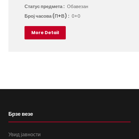
Статус предмета :
Обавезан
Број часова (П+В) :
0+0
More Detail
Брзе везе
Увид јавности