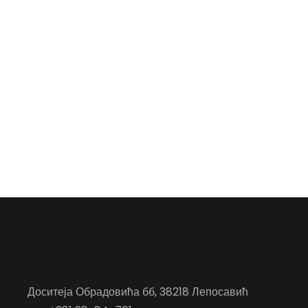
Доситеја Обрадовића бб, 38218 Лепосавић