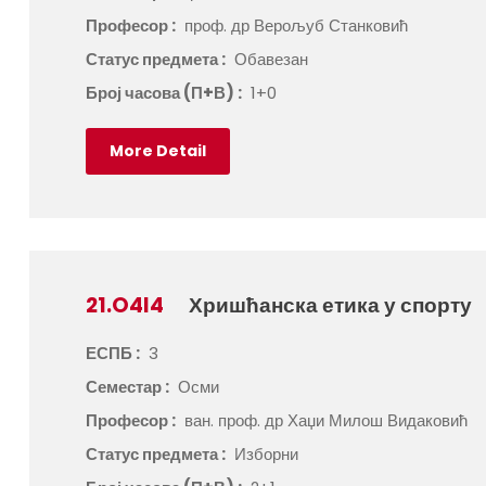
Професор :
проф. др Верољуб Станковић
Статус предмета :
Обавезан
Број часова (П+В) :
1+0
More Detail
21.O4I4
Хришћанска етика у спорту
ЕСПБ :
3
Семестар :
Осми
Професор :
ван. проф. др Хаџи Милош Видаковић
Статус предмета :
Изборни