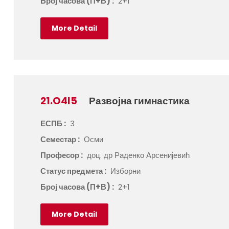
Број часова (П+В) :
2+1
More Detail
21.O4I5
Развојна гимнастика
ЕСПБ :
3
Семестар :
Осми
Професор :
доц. др Раденко Арсенијевић
Статус предмета :
Изборни
Број часова (П+В) :
2+1
More Detail