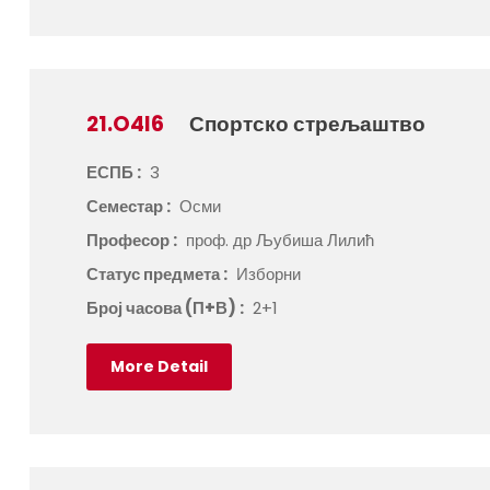
21.O4I6
Спортско стрељаштво
ЕСПБ :
3
Семестар :
Осми
Професор :
проф. др Љубиша Лилић
Статус предмета :
Изборни
Број часова (П+В) :
2+1
More Detail