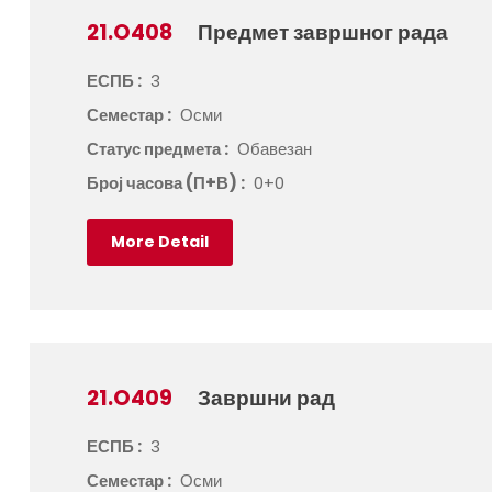
21.O408
Предмет завршног рада
ЕСПБ :
3
Семестар :
Осми
Статус предмета :
Обавезан
Број часова (П+В) :
0+0
More Detail
21.O409
Завршни рад
ЕСПБ :
3
Семестар :
Осми